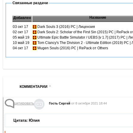
Связанные раздачи
Название
Добавлен
03 окт 17
Dark Souls 3 (2016) PC | Лицензия
02 окт 17
Dark Souls 2: Scholar of the First Sin (2015) PC | RePack 
05 май 19
Ultimate Epic Battle Simulator / UEBS [v 1.7] (2017) PC | 
10 май 19
Tom Clancy's The Division 2 - Ultimate Edition (2019) PC 
04 окт 17
Mugen Souls (2016) PC | RePack от Others
КОММЕНТАРИИ
3
цитировать
Гость Сергей
от 8 октября 2021 18:44
Цитата: Юлия