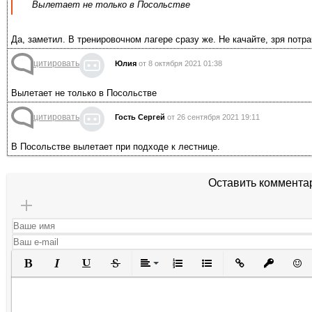
Вылетает не только в Посольстве
Да, заметил. В тренировочном лагере сразу же. Не качайте, зря потр
цитировать
Юлия
от 8 октября 2021 01:38
Вылетает не только в Посольстве
цитировать
Гость Сергей
от 26 сентября 2021 19:11
В Посольстве вылетает при подходе к лестнице.
Оставить коммента
Полужирный
Курсив
Подчеркнутый
Зачеркнутый
Выравнивание
Нумерованный список
Маркированный списо
Вставить ссылк
Вставить 
Вста