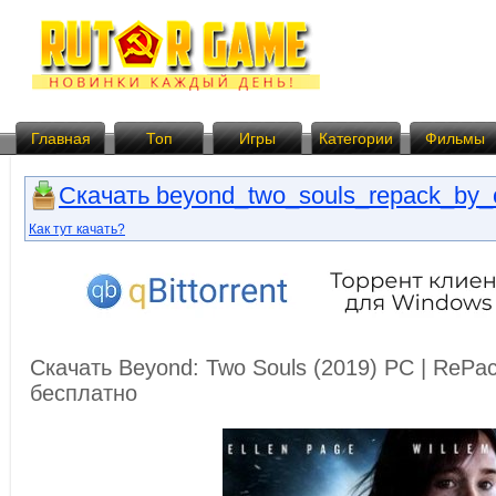
Главная
Топ
Игры
Категории
Фильмы
Скачать beyond_two_souls_repack_by_c
Как тут качать?
Скачать Beyond: Two Souls (2019) PC | RePa
бесплатно