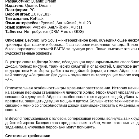
Разработчик:
Quantic Dream
Издатель
: Quantic Dream
Платформа:
PC
Версия игры:
1.0 (67183)
Тип издания:
RePack
Язык интерфейса:
Русский, Английский, Multi23
Язык озвучки:
Русский, Английский, Multi11
Таблетка
: Не требуется (DRM-Free от GOG)
Описание
: Beyond: Two Souls – интерактивное кино, объединяющее нескол
триллера, фантастики и боевика. Главные роли исполняют канадка Эллен
была награждена премией BAFTA за лучшую роль. Также, высокие отзывы 
художественные эффекты.
В центре сюжета Джоди Холмс, обладающая паранормальными способностя
Джоди, полных мистики, трагических событий и опасностей. Сиротское детс
подворотням Нью-Йорка, работа на индейской ферме, и только Айден, ее в
ней повсюду. «За гранью: Две души» поднимает интересующие многих вопр
«я».
Отличительная особенность игры в рваном повествовании. История начина
на важные периоды становления личности Холмс. Игрок будет управлять 
связанной с девушкой. Айден способен вселяться в других людей, убивать 
предметы, защищать девушку мощным щитом. Большинство технически и
связано именно со способностями Джоди взаимодействовать с Айденом, 
сюжета.
В Beyond погружаешься с головой, сопереживая героям, волнуясь за их суд
действий игрока. Каждая глава предоставляет выбор, может закончиться д
заданием, а ключевые персонажи могут погибнуть.
Системные требования: