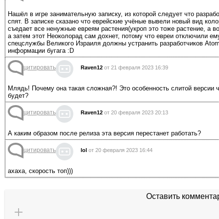
Нашёл в игре занимательную записку, из которой следует что разрабо
спят. В записке сказано что еврейские учёные вывели новый вид кол
съедает все ненужные евреям растения(укроп это тоже растение, а во
а затем этот Heoкoлoрад сам дохнет, потому что евреи отключили 
спецслужбы Великого Израиля должны устранить разработчиков Atomi
информации бугага :D
цитировать
Raven12
от 21 февраля 2023 16:39
Млядь! Почему она такая сложная?! Это особенность слитой версии ч
будет?
цитировать
Raven12
от 20 февраля 2023 20:13
А каким образом после релиза эта версия перестанет работать?
цитировать
lol
от 20 февраля 2023 16:44
ахаха, скорость топ)))
Оставить коммента