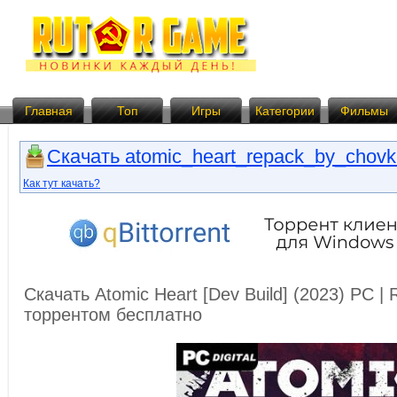
Главная
Топ
Игры
Категории
Фильмы
Скачать atomic_heart_repack_by_chovka
Как тут качать?
Скачать Atomic Heart [Dev Build] (2023) PC |
торрентом бесплатно