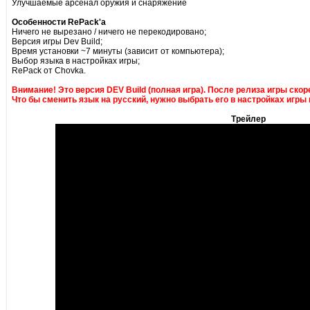
Улучшаемые арсенал оружия и снаряжение
Особенности RePack'а
Ничего не вырезано / ничего не перекодировано;
Версия игры Dev Build;
Время установки ~7 минуты (зависит от компьютера);
Выбор языка в настройках игры;
RePack от Chovka.
Внимание! Это версия DEV Build (полная игра). После релиза игры скор
Что бы сменить язык на русский, нужно выбрать его в настройках игры 
Трейлер