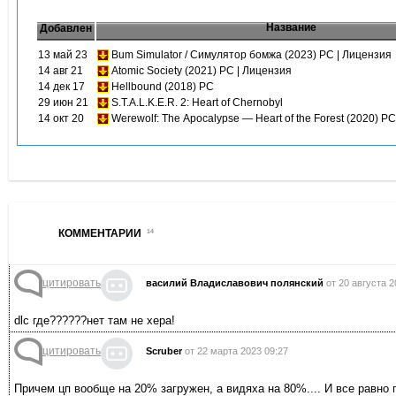
Название
Добавлен
13 май 23
Bum Simulator / Симулятор бомжа (2023) PC | Лицензия
14 авг 21
Atomic Society (2021) PC | Лицензия
14 дек 17
Hellbound (2018) PC
29 июн 21
S.T.A.L.K.E.R. 2: Heart of Chernobyl
14 окт 20
Werewolf: The Apocalypse — Heart of the Forest (2020) P
КОММЕНТАРИИ
14
цитировать
василий Владиславович полянский
от 20 августа 2
dlc где??????нет там не хера!
цитировать
Scruber
от 22 марта 2023 09:27
Причем цп вообще на 20% загружен, а видяха на 80%.... И все равно