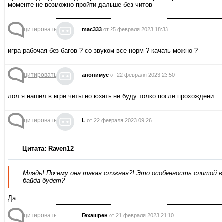
моменте не возможно пройти дальше без читов
цитировать
mac333
от 25 февраля 2023 18:33
игра рабочая без багов ? со звуком все норм ? качать можно ?
цитировать
анонимус
от 22 февраля 2023 23:50
лол я нашел в игре читы но юзать не буду толко после прохождени
цитировать
L
от 22 февраля 2023 09:26
Цитата: Raven12
Млядь! Почему она такая сложная?! Это особенность слитой в
байда будет?
Да.
цитировать
Гехашрен
от 21 февраля 2023 21:10