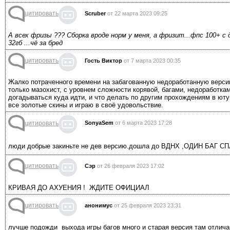
цитировать
Scruber
от 22 марта 2023 09:25
А всех фризы ??? Сборка вроде норм у меня, а фризит...фпс 100+ с д
32гб ...чё за бред
цитировать
Гость Виктор
от 7 марта 2023 00:35
Жалко потраченного времени на забагованную недоработанную верси
только мазохист, с уровнем сложности корявой, багами, недоработк
догадываться куда идти, и что делать по другим прохождениям в юту
все золотые скины и играю в своё удовольствие.
цитировать
SonyaSem
от 6 марта 2023 17:28
люди добрые закиньте не дев версию.дошла до ВДНХ ,ОДИН БАГ
цитировать
Сэр
от 26 февраля 2023 17:02
КРИВАЯ ДО АХУЕНИЯ ! ЖДИТЕ ОФИЦИАЛ
цитировать
анонимус
от 25 февраля 2023 23:31
лучше подожди выхода игры багов много и старая версия там отлича