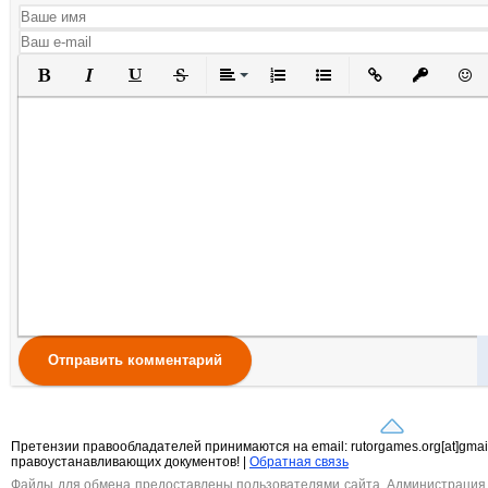
Полужирный
Курсив
Подчеркнутый
Зачеркнутый
Выравнивание
Нумерованный список
Маркированный списо
Вставить ссылк
Вставить 
Вста
Отправить комментарий
Претензии правообладателей принимаются на email: rutorgames.org[at]gma
правоустанавливающих документов! |
Обратная связь
Файлы для обмена предоставлены пользователями сайта. Администрация н