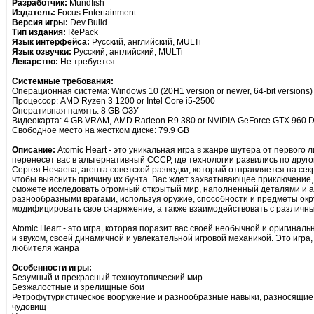
Разработчик:
Mundfish
Издатель:
Focus Entertainment
Версия игры:
Dev Build
Тип издания:
RePack
Язык интерфейса:
Русский, английский, MULTi
Язык озвучки:
Русский, английский, MULTi
Лекарство:
Не требуется
Системные требования:
Операционная система: Windows 10 (20H1 version or newer, 64-bit versions)
Процессор: AMD Ryzen 3 1200 or Intel Core i5-2500
Оперативная память: 8 GB ОЗУ
Видеокарта: 4 GB VRAM, AMD Radeon R9 380 or NVIDIA GeForce GTX 960 Dir
Свободное место на жестком диске: 79.9 GB
Описание:
Atomic Heart - это уникальная игра в жанре шутера от первого 
перенесет вас в альтернативный СССР, где технологии развились по друго
Сергея Нечаева, агента советской разведки, который отправляется на сек
чтобы выяснить причину их бунта. Вас ждет захватывающее приключение, 
сможете исследовать огромный открытый мир, наполненный деталями и а
разнообразными врагами, используя оружие, способности и предметы окр
модифицировать свое снаряжение, а также взаимодействовать с различн
Atomic Heart - это игра, которая поразит вас своей необычной и оригина
и звуком, своей динамичной и увлекательной игровой механикой. Это игра
любителя жанра
Особенности игры:
Безумный и прекрасный техноутопический мир
Безжалостные и зрелищные бои
Ретрофутуристическое вооружение и разнообразные навыки, разносящие в
чудовищ