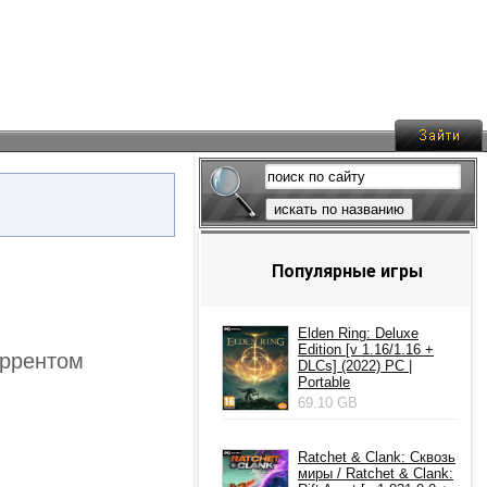
искать по названию
Популярные игры
Elden Ring: Deluxe
Edition [v 1.16/1.16 +
торрентом
DLCs] (2022) PC |
Portable
69.10 GB
Ratchet & Clank: Сквозь
миры / Ratchet & Clank: