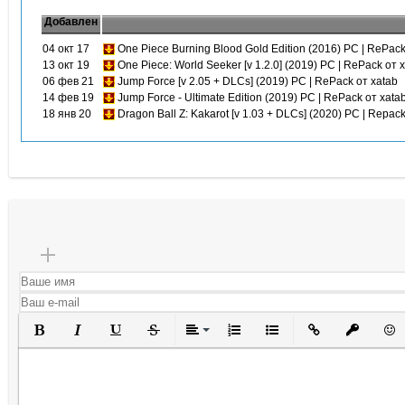
Добавлен
04 окт 17
One Piece Burning Blood Gold Edition (2016) PC | RePack
13 окт 19
One Piece: World Seeker [v 1.2.0] (2019) PC | RePack от 
06 фев 21
Jump Force [v 2.05 + DLCs] (2019) PC | RePack от xatab
14 фев 19
Jump Force - Ultimate Edition (2019) PC | RePack от xata
18 янв 20
Dragon Ball Z: Kakarot [v 1.03 + DLCs] (2020) PC | Repack
Полужирный
Курсив
Подчеркнутый
Зачеркнутый
Выравнивание
Нумерованный список
Маркированный списо
Вставить ссылк
Вставить 
Вста