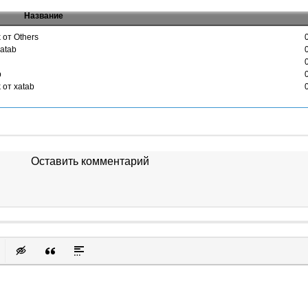
Название
 от Others
xatab
b
 от xatab
Оставить комментарий
к
у
защищенную ссылку
вить смайлик
Вставка скрытого текста
Вставка цитаты
Вставка спойлера