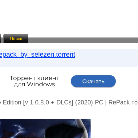
Поиск
epack_by_selezen.torrent
e Edition [v 1.0.8.0 + DLCs] (2020) PC | RePack 