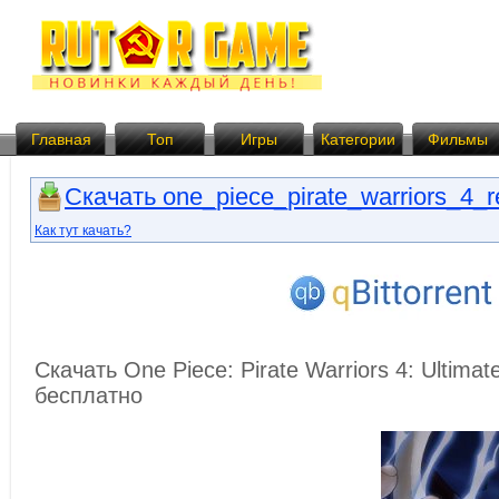
Главная
Топ
Игры
Категории
Фильмы
Скачать one_piece_pirate_warriors_4_r
Как тут качать?
Скачать One Piece: Pirate Warriors 4: Ultimat
бесплатно