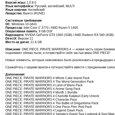
Версия игры:
1.0.8.0
Язык интерфейса:
Русский, английский, MULTi
Язык озвучки:
Английский
Лекарство:
Вшито (RUNE)
Системные требования
:
ОС
: Windows 10 (x64)
Процессор
: Intel Core i7 3770 / AMD Ryzen 5 1400
Оперативная память
: 8 GB ОЗУ
Видеокарта
: NVIDIA GeForce GTX 1060 (3GB) / AMD Radeon RX 580 (4GB)
DirectX
: Версии 11
Место на диске
: 21.6 GB
Описание
: ONE PIECE: PIRATE WARRIORS 4 — новая часть серии боевико
поднимают облака пыли, и почувствуйте себя частью мира ONE PIECE!
Новые элементы, которые невозможно было реализовать в предыдущих иг
Сражайтесь с ордами врагов и путешествуйте вместе с преданными союз
Дополнения:
ONE PIECE: PIRATE WARRIORS 4 Whole Cake Island Pack
ONE PIECE: PIRATE WARRIORS 4 The Worst Generation Pack
ONE PIECE: PIRATE WARRIORS 4 Land of Wano Pack
ONE PIECE: PIRATE WARRIORS 4 Anime Song Pack
ONE PIECE: PIRATE WARRIORS 4 Month 1 Bundle
ONE PIECE: PIRATE WARRIORS 4 Charlotte Katakuri Early Unlock
ONE PIECE: PIRATE WARRIORS 4 Character Pass
ONE PIECE: PIRATE WARRIORS 4 The Battle of Onigashima Pack
ONE PIECE: PIRATE WARRIORS 4 One Piece Film: Red Pack
ONE PIECE: PIRATE WARRIORS 4 Legend Dawn Pack
ONE PIECE: PIRATE WARRIORS 4 Yamato's Grand Tour Logbook & Soul Map