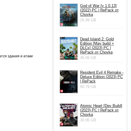
God of War [v 1.0.13]
(2022) PC | RePack от
Chovka
26.99 GB
Dead Island 2: Gold
Edition [May build +
DLCs] (2023) PC |
RePack от Chovka
тся здания и атаки
45.09 GB
Resident Evil 4 Remake -
Deluxe Edition (2023) PC
| RePack
50.79 GB
Atomic Heart [Dev Build]
(2023) PC | RePack от
Chovka
30.06 GB