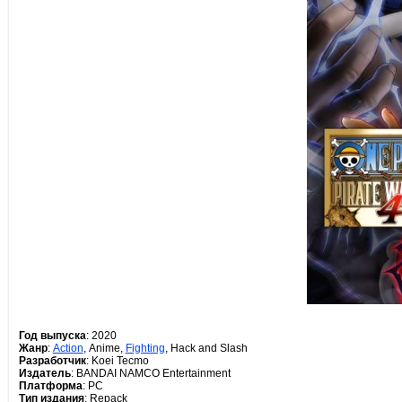
Год выпуска
: 2020
Жанр
:
Action
, Anime,
Fighting
, Hack and Slash
Разработчик
: Koei Tecmo
Издатель
: BANDAI NAMCO Entertainment
Платформа
: PC
Тип издания
: Repack