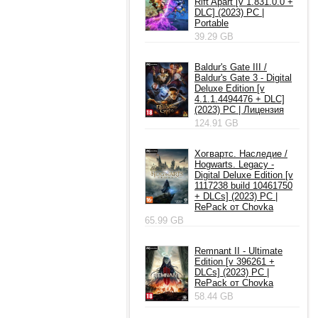
Rift Apart [v 1.831.0.0 +
DLC] (2023) PC |
Portable
39.29 GB
Baldur's Gate III /
Baldur's Gate 3 - Digital
Deluxe Edition [v
4.1.1.4494476 + DLC]
(2023) PC | Лицензия
124.91 GB
Хогвартс. Наследие /
Hogwarts. Legacy -
Digital Deluxe Edition [v
1117238 build 10461750
+ DLCs] (2023) PC |
RePack от Chovka
65.99 GB
Remnant II - Ultimate
Edition [v 396261 +
DLCs] (2023) PC |
RePack от Chovka
58.44 GB