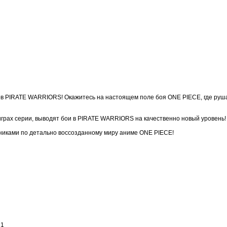
в PIRATE WARRIORS! Окажитесь на настоящем поле боя ONE PIECE, где руша
рах серии, выводят бои в PIRATE WARRIORS на качественно новый уровень!
никами по детально воссозданному миру аниме ONE PIECE!
 1