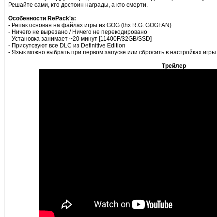
Решайте сами, кто достоин награды, а кто смерти.
Особенности RePack'a:
- Репак основан на файлах игры из GOG (thx R.G. GOGFAN)
- Ничего не вырезано / Ничего не перекодировано
- Установка занимает ~20 минут [11400F/32GB/SSD]
- Присутсвуют все DLC из Definitive Edition
- Язык можно выбрать при первом запуске или сбросить в настройках игр
Трейлер