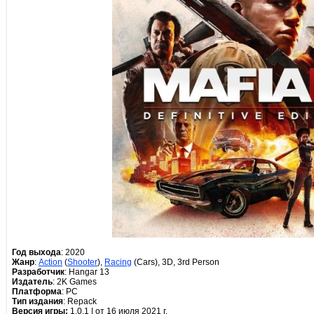
Год выхода
: 2020
Жанр
:
Action
(
Shooter
),
Racing
(Cars), 3D, 3rd Person
Разработчик
: Hangar 13
Издатель
: 2K Games
Платформа
: РС
Тип издания
: Repack
Версия игры:
1.0.1 | от 16 июля 2021 г.