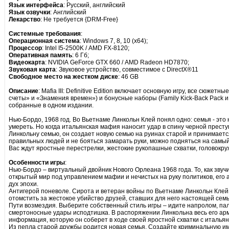
Язык интерфейса
: Русский, английский
Язык озвучки
: Aнглийский
Лекарство
: Не требуется {DRM-Free}
Системные требования
:
Операционная система
: Windows 7, 8, 10 (х64);
Процессор
: Intel I5-2500K / AMD FX-8120;
Оперативная память
: 6 Гб;
Видеокарта
: NVIDIA GeForce GTX 660 / AMD Radeon HD7870;
Звуковая карта
: Звуковое устройство, совместимое с DirectX®11
Свободное место на жестком диске
: 46 GB
Описание
: Mafia III: Definitive Edition включает основную игру, все сюже
счеты» и «Знамения времен») и бонусные наборы (Family Kick-Back Pack и J
собранные в одном издании.
Нью-Бордо, 1968 год. Во Вьетнаме Линкольн Клей понял одно: семья - это не 
умереть. Но когда итальянская мафия наносит удар в спину черной престу
Линкольну семью, он создает новую семью на руинах старой и принимается
правильных людей и не бояться замарать руки, можно подняться на самый
Вас ждут яростные перестрелки, жестокие рукопашные схватки, головокр
Особенности игры
:
Нью-Бордо – виртуальный двойник Нового Орлеана 1968 года. То, как зву
открытый мир под управлением мафии и нечистых на руку политиков, его
дух эпохи.
Антигерой поневоле. Сирота и ветеран войны по Вьетнаме Линкольн Клей
отомстить за жестокое убийство друзей, ставших для него настоящей семь
Пути возмездия. Выберите собственный стиль игры – идите напролом, пал
смертоносные удары исподтишка. В распоряжении Линкольна весь его арм
информация, которую он соберет в ходе своей яростной схватки с италья
Из пепла старой дружбы родится новая семья. Создайте криминальную и