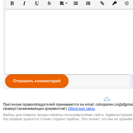
Полужирный
Курсив
Подчеркнутый
Зачеркнутый
Выравнивание
Нумерованный список
Маркированный списо
Вставить ссылк
Вставить 
Вста
Отправить комментарий
Претензии правообладателей принимаются на email: rutorgames.org[at]gma
правоустанавливающих документов! |
Обратная связь
Файлы для обмена предоставлены пользователями сайта. Администрация н
На сервере хранятся только торрент-файлы. Это значит, что мы не храним