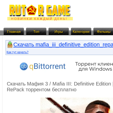
Главная
Топ
Игры
Категории
Фильмы
Скачать mafia_iii_definitive_edition_repa
Как тут качать?
Скачать Мафия 3 / Mafia III: Definitive Edition
RePack торрентом бесплатно