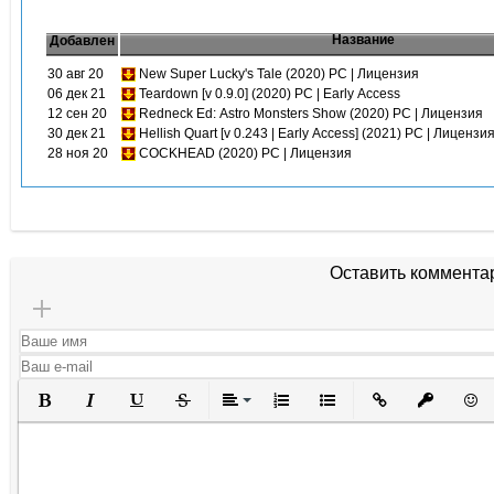
Название
Добавлен
30 авг 20
New Super Lucky's Tale (2020) PC | Лицензия
06 дек 21
Teardown [v 0.9.0] (2020) PC | Early Access
12 сен 20
Redneck Ed: Astro Monsters Show (2020) PC | Лицензия
30 дек 21
Hellish Quart [v 0.243 | Early Access] (2021) PC | Лицензи
28 ноя 20
COCKHEAD (2020) PC | Лицензия
Оставить коммента
Полужирный
Курсив
Подчеркнутый
Зачеркнутый
Выравнивание
Нумерованный список
Маркированный списо
Вставить ссылк
Вставить 
Вста