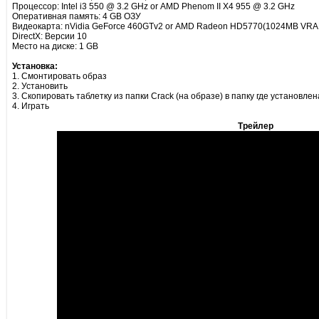
Процессор: Intel i3 550 @ 3.2 GHz or AMD Phenom II X4 955 @ 3.2 GHz
Оперативная память: 4 GB ОЗУ
Видеокарта: nVidia GeForce 460GTv2 or AMD Radeon HD5770(1024MB VRA
DirectX: Версии 10
Место на диске: 1 GB
Установка:
1. Смонтировать образ
2. Установить
3. Скопировать таблетку из папки Crack (на образе) в папку где установлен
4. Играть
Трейлер