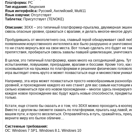
Платформа:
PC
Тип издания:
Лицензия
Язык интерфейса:
Русский, Английский, Multi11
Язык озвучки:
Отсутствует
Таблетка:
Присутствует (TENOKE)
Описание:
30XX – это типичный платформер-прыгалка, двухмерная экшен-
сквозь опасные уровни, сражаться с врагами, и делать многое-многое дру
Пробудившись от многолетнего сна, главный герой обнаруживает свой лю
появлением искусственного интеллекта все было разрушено и уничтожено,
то ни стало вернуть все на свои места. Вот только сделать это будет не т
препятствия, пробираться сквозь завалы павшей цивилизации, уничтожать 
В целом, это типичный платформер, каких много на сегодняшний день. Тут
испытаниями, ловушками, преградами, врагами и боссами. Кроме того, как 
основывается на прыжках по платформам и решении физических головолом
игра выглядит очень круто и может похвастаться еще и множеством уника
Например, эта игра может похвастаться просто невообразимым разнообра
уровней, и прохождение каждого из них станет для вас самым настоящим
сильно измениться при его новом прохождении – многое здесь генерируе
каждое новое прохождение вас будут ждать новые способности, предметы,
только.
Кстати, еще стоило бы сказать и о том, что 30XX можно проходить в кооп
Вместе с другом вы сможете скакать по платформам, прыгать над лавой, ис
вашем пути, и просто веселиться. Отправляйтесь в путь, сражайтесь, прео
верните миру его былое обличие…
Системные требования:
ОС: Windows 7 SP1, Windows 8.1, Windows 10