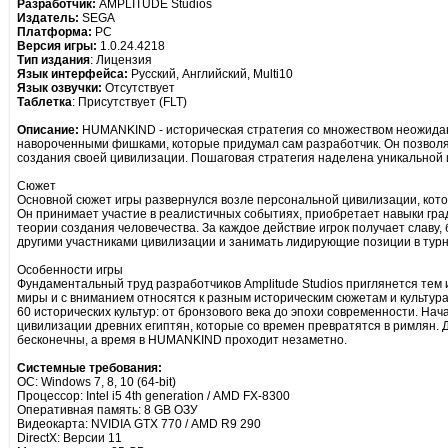
Разработчик:
AMPLITUDE Studios
Издатель:
SEGA
Платформа:
PC
Версия игры:
1.0.24.4218
Тип издания
: Лицензия
Язык интерфейса:
Русский, Английский, Multi10
Язык озвучки:
Отсутствует
Таблетка
: Присутствует (FLT)
Описание:
HUMANKIND - историческая стратегия со множеством неожида
навороченными фишками, которые придумал сам разработчик. Он позволяе
создания своей цивилизации. Пошаговая стратегия наделена уникальной 
Сюжет
Основной сюжет игры развернулся возле персональной цивилизации, кото
Он принимает участие в реалистичных событиях, приобретает навыки гра
теории создания человечества. За каждое действие игрок получает славу,
другими участниками цивилизации и занимать лидирующие позиции в турн
Особенности игры
Фундаментальный труд разработчиков Amplitude Studios приглянется тем 
миры и с вниманием относятся к разным историческим сюжетам и культур
60 исторических культур: от бронзового века до эпохи современности. На
цивилизации древних египтян, которые со времен превратятся в римлян.
бесконечны, а время в HUMANKIND проходит незаметно.
Системные требования:
ОС: Windows 7, 8, 10 (64-bit)
Процессор: Intel i5 4th generation / AMD FX-8300
Оперативная память: 8 GB ОЗУ
Видеокарта: NVIDIA GTX 770 / AMD R9 290
DirectX: Версии 11