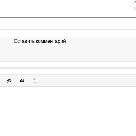
Оставить комментарий
к
у
защищенную ссылку
вить смайлик
Вставка скрытого текста
Вставка цитаты
Вставка спойлера