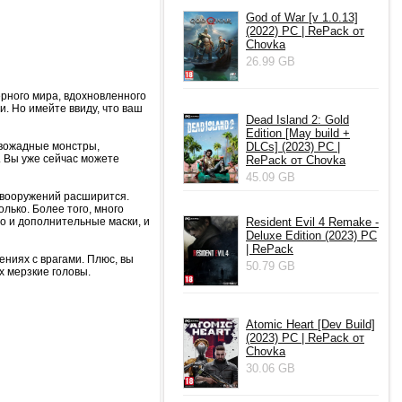
God of War [v 1.0.13]
(2022) PC | RePack от
Chovka
26.99 GB
ерного мира, вдохновленного
. Но имейте ввиду, что ваш
Dead Island 2: Gold
Edition [May build +
овожадные монстры,
DLCs] (2023) PC |
. Вы уже сейчас можете
RePack от Chovka
45.09 GB
 вооружений расширится.
лько. Более того, много
то и дополнительные маски, и
Resident Evil 4 Remake -
Deluxe Edition (2023) PC
| RePack
ениях с врагами. Плюс, вы
50.79 GB
х мерзкие головы.
Atomic Heart [Dev Build]
(2023) PC | RePack от
Chovka
30.06 GB