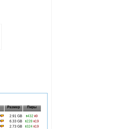
Размер
Пиры
0
2.91 GB
432
9
0
6.33 GB
228
19
0
2.73 GB
324
19