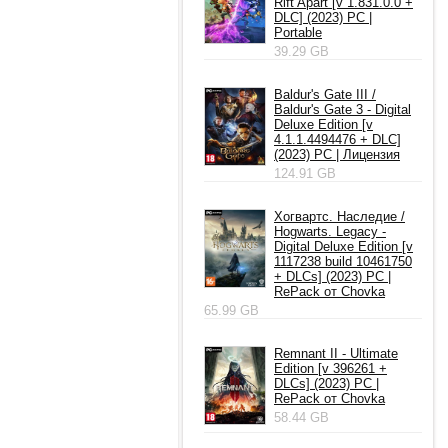
Rift Apart [v 1.831.0.0 +
DLC] (2023) PC |
Portable
39.29 GB
Baldur's Gate III /
Baldur's Gate 3 - Digital
Deluxe Edition [v
4.1.1.4494476 + DLC]
(2023) PC | Лицензия
124.91 GB
Хогвартс. Наследие /
Hogwarts. Legacy -
Digital Deluxe Edition [v
1117238 build 10461750
+ DLCs] (2023) PC |
RePack от Chovka
65.99 GB
Remnant II - Ultimate
Edition [v 396261 +
DLCs] (2023) PC |
RePack от Chovka
58.44 GB