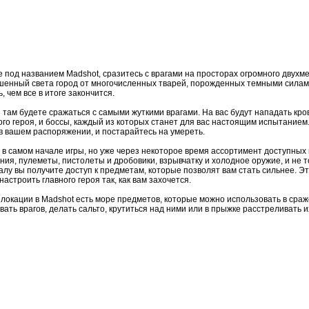
е под названием Madshot, сразитесь с врагами на просторах огромного двухм
шенный света город от многочисленных тварей, порожденных темными силами
 чем все в итоге закончится.
и там будете сражаться с самыми жуткими врагами. На вас будут нападать кр
го героя, и боссы, каждый из которых станет для вас настоящим испытанием
 в вашем распоряжении, и постарайтесь на умереть.
 в самом начале игры, но уже через некоторое время ассортимент доступных
я, пулеметы, пистолеты и дробовики, взрывчатку и холодное оружие, и не то
алу вы получите доступ к предметам, которые позволят вам стать сильнее. Э
строить главного героя так, как вам захочется.
 локации в Madshot есть море предметов, которые можно использовать в сраж
ть врагов, делать сальто, крутиться над ними или в прыжке расстреливать и