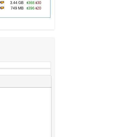
0
3.44 GB
368
30
0
749 MB
396
20