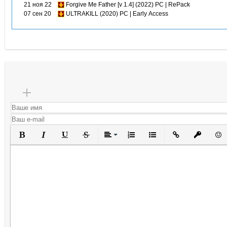
21 ноя 22
Forgive Me Father [v 1.4] (2022) PC | RePack
07 сен 20
ULTRAKILL (2020) PC | Early Access
Полужирный
Курсив
Подчеркнутый
Зачеркнутый
Выравнивание
Нумерованный список
Маркированный списо
Вставить ссылк
Вставить 
Вста