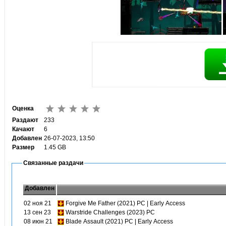
Оценка
Раздают
233
Качают
6
Добавлен
26-07-2023, 13:50
Размер
1.45 GB
Связанные раздачи
Добавлен
02 ноя 21
Forgive Me Father (2021) PC | Early Access
13 сен 23
Warstride Challenges (2023) PC
08 июн 21
Blade Assault (2021) PC | Early Access