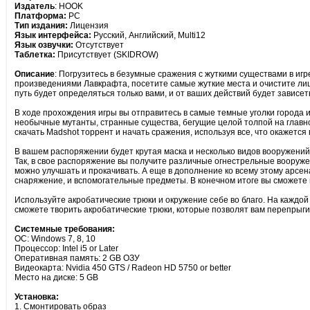
Издатель
: HOOK
Платформа:
PC
Тип издания:
Лицензия
Язык интерфейса:
Русский, Английский, Multi12
Язык озвучки:
Отсутствует
Таблетка:
Присутствует (SKIDROW)
Описание
: Погрузитесь в безумные сражения с жуткими существами в игр
произведениями Лавкрафта, посетите самые жуткие места и очистите ли
путь будет определяться только вами, и от ваших действий будет зависеть,
В ходе прохождения игры вы отправитесь в самые темные уголки города 
необычные мутанты, странные существа, бегущие целой толпой на главно
скачать Madshot торрент и начать сражения, используя все, что окажется
В вашем распоряжении будет крутая маска и несколько видов вооружений
Так, в свое распоряжение вы получите различные огнестрельные вооружени
можно улучшать и прокачивать. А еще в дополнение ко всему этому арсен
снаряжение, и вспомогательные предметы. В конечном итоге вы сможете на
Используйте акробатические трюки и окружение себе во благо. На каждой
сможете творить акробатические трюки, которые позволят вам перепрыгива
Системные требования:
ОС: Windows 7, 8, 10
Процессор: Intel i5 or Later
Оперативная память: 2 GB ОЗУ
Видеокарта: Nvidia 450 GTS / Radeon HD 5750 or better
Место на диске: 5 GB
Установка:
1. Смонтировать образ