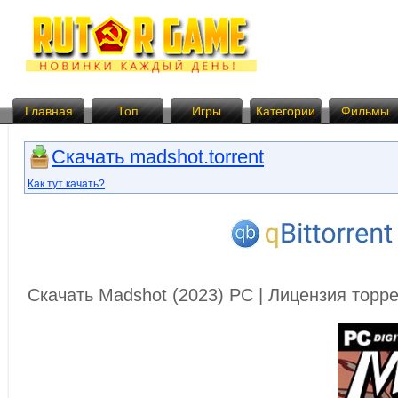
Главная
Топ
Игры
Категории
Фильмы
Скачать madshot.torrent
Как тут качать?
Скачать Madshot (2023) PC | Лицензия торр