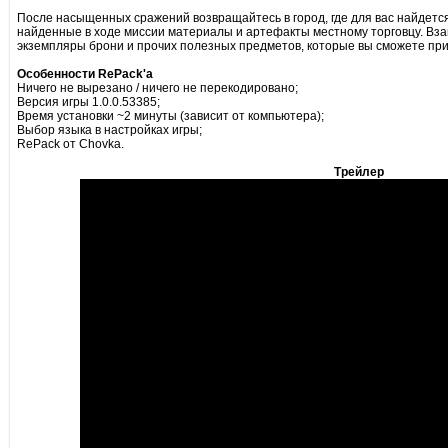
После насыщенных сражений возвращайтесь в город, где для вас найдетс
найденные в ходе миссии материалы и артефакты местному торговцу. Вза
экземпляры брони и прочих полезных предметов, которые вы сможете пр
Особенности RePack'а
Ничего не вырезано / ничего не перекодировано;
Версия игры 1.0.0.53385;
Время установки ~2 минуты (зависит от компьютера);
Выбор языка в настройках игры;
RePack от Chovka.
Трейлер