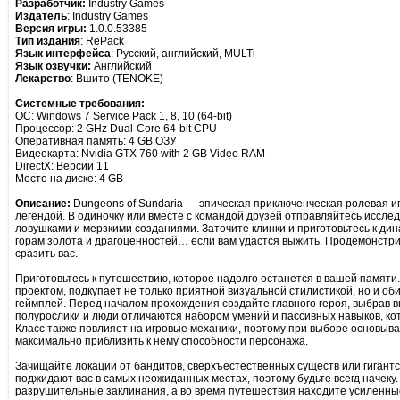
Разработчик:
Industry Games
Издатель
: Industry Games
Версия игры:
1.0.0.53385
Тип издания
: RePack
Язык интерфейса
: Русский, английский, MULTi
Язык озвучки:
Английский
Лекарство
: Вшито (TENOKE)
Системные требования:
ОС: Windows 7 Service Pack 1, 8, 10 (64-bit)
Процессор: 2 GHz Dual-Core 64-bit CPU
Оперативная память: 4 GB ОЗУ
Видеокарта: Nvidia GTX 760 with 2 GB Video RAM
DirectX: Версии 11
Место на диске: 4 GB
Описание:
Dungeons of Sundaria — эпическая приключенческая ролевая иг
легендой. В одиночку или вместе с командой друзей отправляйтесь иссл
ловушками и мерзкими созданиями. Заточите клинки и приготовьтесь к дин
горам золота и драгоценностей… если вам удастся выжить. Продемонстри
сразить вас.
Приготовьтесь к путешествию, которое надолго останется в вашей памяти. 
проектом, подкупает не только приятной визуальной стилистикой, но и о
геймплей. Перед началом прохождения создайте главного героя, выбрав вн
полурослики и люди отличаются набором умений и пассивных навыков, ко
Класс также повлияет на игровые механики, поэтому при выборе основыва
максимально приблизить к нему способности персонажа.
Зачищайте локации от бандитов, сверхъестественных существ или гигантс
поджидают вас в самых неожиданных местах, поэтому будьте всегд начеку.
разрушительные заклинания, а во время путешествия находите усиленны