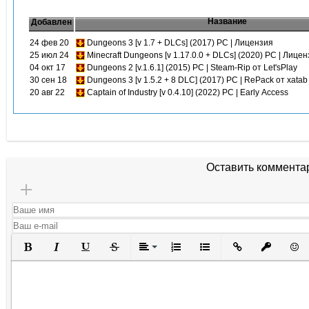
Название
Добавлен
24 фев 20
Dungeons 3 [v 1.7 + DLCs] (2017) PC | Лицензия
25 июл 24
Minecraft Dungeons [v 1.17.0.0 + DLCs] (2020) PC | Лице
04 окт 17
Dungeons 2 [v.1.6.1] (2015) PC | Steam-Rip от Let'sPlay
30 сен 18
Dungeons 3 [v 1.5.2 + 8 DLC] (2017) PC | RePack от xatab
20 авг 22
Captain of Industry [v 0.4.10] (2022) PC | Early Access
Оставить коммента
Полужирный
Курсив
Подчеркнутый
Зачеркнутый
Выравнивание
Нумерованный список
Маркированный списо
Вставить ссылк
Вставить 
Вста