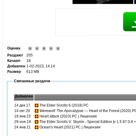
Оценка
Раздают
205
Качают
18
Добавлен
1-02-2023, 14:14
Размер
613 MB
Связанные раздачи
Добавлен
14 дек 17
The Elder Scrolls 6 (2018) PC
14 окт 20
Werewolf: The Apocalypse — Heart of the Forest (2020) P
19 янв 23
Heart attack (2023) PC | Лицензия
29 ноя 19
The Elder Scrolls V: Skyrim - Special Edition [v 1.5.97.0.
24 янв 21
Ocean's Heart (2021) PC | Лицензия