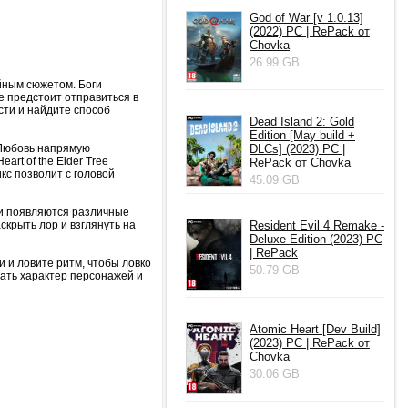
God of War [v 1.0.13]
(2022) PC | RePack от
Chovka
26.99 GB
ойным сюжетом. Боги
 предстоит отправиться в
сти и найдите способ
Dead Island 2: Gold
Edition [May build +
 Любовь напрямую
DLCs] (2023) PC |
rt of the Elder Tree
RePack от Chovka
кс позволит с головой
45.09 GB
ти появляются различные
крыть лор и взглянуть на
Resident Evil 4 Remake -
Deluxe Edition (2023) PC
| RePack
 и ловите ритм, чтобы ловко
50.79 GB
ать характер персонажей и
Atomic Heart [Dev Build]
(2023) PC | RePack от
Chovka
30.06 GB