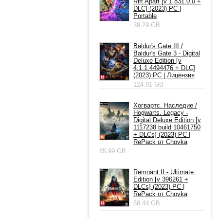
Rift Apart [v 1.831.0.0 +
DLC] (2023) PC |
Portable
39.29 GB
Baldur's Gate III /
Baldur's Gate 3 - Digital
Deluxe Edition [v
4.1.1.4494476 + DLC]
(2023) PC | Лицензия
124.91 GB
Хогвартс. Наследие /
Hogwarts. Legacy -
Digital Deluxe Edition [v
1117238 build 10461750
+ DLCs] (2023) PC |
RePack от Chovka
65.99 GB
Remnant II - Ultimate
Edition [v 396261 +
DLCs] (2023) PC |
RePack от Chovka
58.44 GB