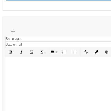
Полужирный
Курсив
Подчеркнутый
Зачеркнутый
Выравнивание
Нумерованный список
Маркированный списо
Вставить ссылк
Вставить 
Вста