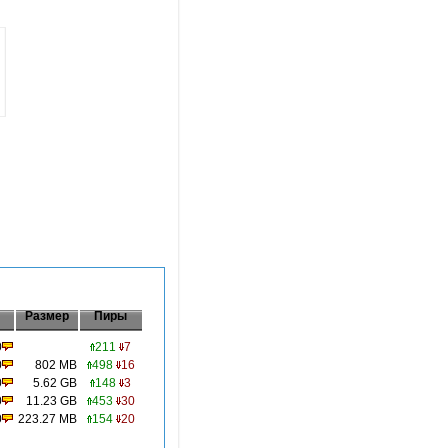
Размер
Пиры
0
211
7
0
802 MB
498
16
0
5.62 GB
148
3
0
11.23 GB
453
30
0
223.27 MB
154
20