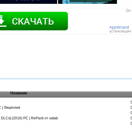
Название
C | Лицензия
8 + DLCs] (2016) PC | RePack от xatab