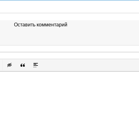
Оставить комментарий
к
у
защищенную ссылку
вить смайлик
Вставка скрытого текста
Вставка цитаты
Вставка спойлера