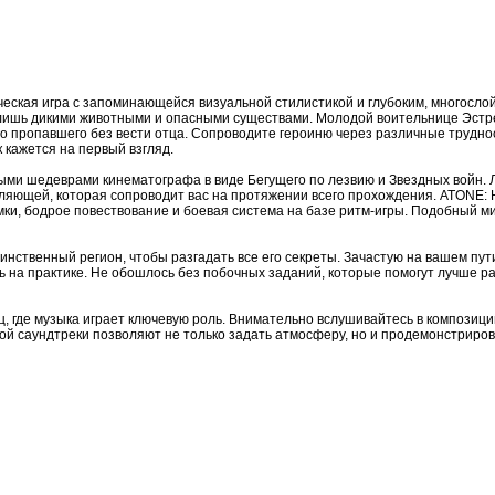
нческая игра с запоминающейся визуальной стилистикой и глубоким, многосл
 лишь дикими животными и опасными существами. Молодой воительнице Эстре
о пропавшего без вести отца. Сопроводите героиню через различные трудно
к кажется на первый взгляд.
выми шедеврами кинематографа в виде Бегущего по лезвию и Звездных войн.
ляющей, которая сопроводит вас на протяжении всего прохождения. ATONE: Hea
и, бодрое повествование и боевая система на базе ритм-игры. Подобный ми
аинственный регион, чтобы разгадать все его секреты. Зачастую на вашем пу
на практике. Не обошлось без побочных заданий, которые помогут лучше рас
, где музыка играет ключевую роль. Внимательно вслушивайтесь в композиции
ой саундтреки позволяют не только задать атмосферу, но и продемонстриров