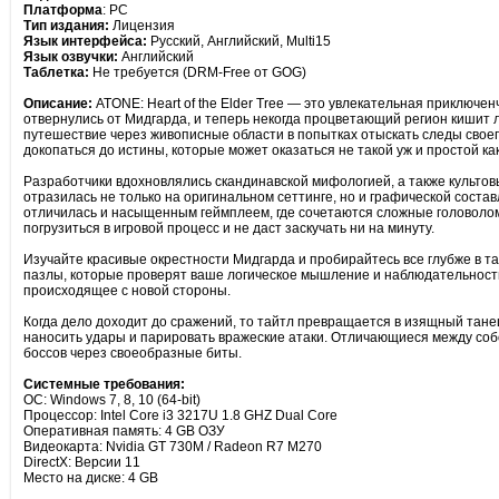
Платформа
: PC
Тип издания:
Лицензия
Язык интерфейса:
Русский, Английский, Multi15
Язык озвучки:
Английский
Таблетка:
Не требуется (DRM-Free от GOG)
Описание:
ATONE: Heart of the Elder Tree — это увлекательная приключе
отвернулись от Мидгарда, и теперь некогда процветающий регион кишит
путешествие через живописные области в попытках отыскать следы своег
докопаться до истины, которые может оказаться не такой уж и простой ка
Разработчики вдохновлялись скандинавской мифологией, а также культо
отразилась не только на оригинальном сеттинге, но и графической состав
отличилась и насыщенным геймплеем, где сочетаются сложные головоломк
погрузиться в игровой процесс и не даст заскучать ни на минуту.
Изучайте красивые окрестности Мидгарда и пробирайтесь все глубже в т
пазлы, которые проверят ваше логическое мышление и наблюдательность 
происходящее с новой стороны.
Когда дело доходит до сражений, то тайтл превращается в изящный танец
наносить удары и парировать вражеские атаки. Отличающиеся между соб
боссов через своеобразные биты.
Системные требования:
ОС: Windows 7, 8, 10 (64-bit)
Процессор: Intel Core i3 3217U 1.8 GHZ Dual Core
Оперативная память: 4 GB ОЗУ
Видеокарта: Nvidia GT 730M / Radeon R7 M270
DirectX: Версии 11
Место на диске: 4 GB