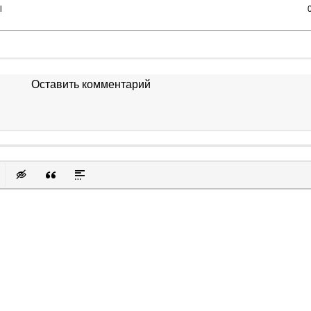
l
Оставить комментарий
к
у
защищенную ссылку
вить смайлик
Вставка скрытого текста
Вставка цитаты
Вставка спойлера