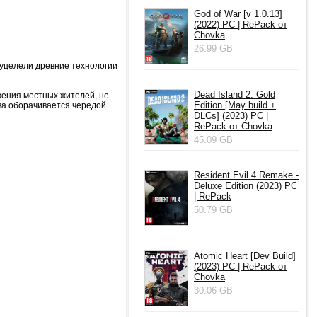
God of War [v 1.0.13]
(2022) PC | RePack от
Chovka
26.99 GB
 уцелели древние технологии
Dead Island 2: Gold
жения местных жителей, не
Edition [May build +
ва оборачивается чередой
DLCs] (2023) PC |
RePack от Chovka
45.09 GB
Resident Evil 4 Remake -
Deluxe Edition (2023) PC
| RePack
50.79 GB
Atomic Heart [Dev Build]
(2023) PC | RePack от
Chovka
30.06 GB