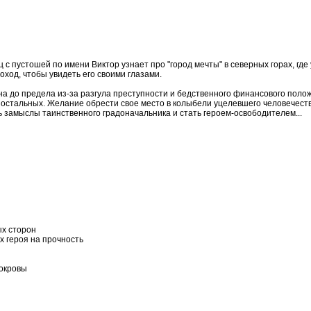
с пустошей по имени Виктор узнает про "город мечты" в северных горах, где
оход, чтобы увидеть его своими глазами.
ена до предела из-за разгула преступности и бедственного финансового поло
остальных. Желание обрести свое место в колыбели уцелевшего человечест
ь замыслы таинственного градоначальника и стать героем-освободителем...
ых сторон
 героя на прочность
покровы