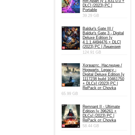
Rift Apart [v 1.831.0.0 +
DLC] (2023) PC |
Portable
39.29 GB
Baldur's Gate III /
Baldur's Gate 3 - Digital
Deluxe Edition [v
4.1.1.4494476 + DLC]
(2023) PC | Лицензия
124.91 GB
Хогвартс. Наследие /
Hogwarts. Legacy -
Digital Deluxe Edition [v
1117238 build 10461750
+ DLCs] (2023) PC |
RePack от Chovka
65.99 GB
Remnant II - Ultimate
Edition [v 396261 +
DLCs] (2023) PC |
RePack от Chovka
58.44 GB