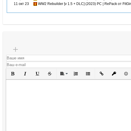
11 окт 23
WW2 Rebuilder [v 1.5 + DLC] (2023) PC | RePack от FitGir
Полужирный
Курсив
Подчеркнутый
Зачеркнутый
Выравнивание
Нумерованный список
Маркированный списо
Вставить ссылк
Вставить 
Вста