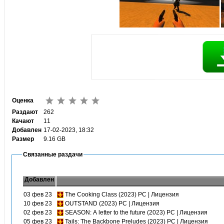
Оценка
Раздают
262
Качают
11
Добавлен
17-02-2023, 18:32
Размер
9.16 GB
Связанные раздачи
Добавлен
03 фев 23
The Cooking Class (2023) PC | Лицензия
10 фев 23
OUTSTAND (2023) PC | Лицензия
02 фев 23
SEASON: A letter to the future (2023) PC | Лицензия
05 фев 23
Tails: The Backbone Preludes (2023) PC | Лицензия