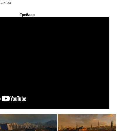
на игра
Трейлер