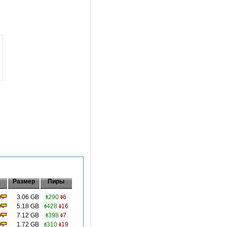
Размер
Пиры
0
3.06 GB
290
6
0
5.18 GB
428
16
0
7.12 GB
398
7
0
1.72 GB
310
19