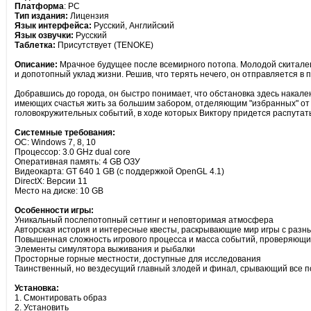
Платформа
: PC
Тип издания:
Лицензия
Язык интерфейса:
Русский, Английский
Язык озвучки:
Русский
Таблетка:
Присутствует (TENOKE)
Описание:
Мрачное будущее после всемирного потопа. Молодой скиталец 
и допотопный уклад жизни. Решив, что терять нечего, он отправляется в п
Добравшись до города, он быстро понимает, что обстановка здесь накал
имеющих счастья жить за большим забором, отделяющим "избранных" от 
головокружительных событий, в ходе которых Виктору придется распутат
Системные требования:
ОС: Windows 7, 8, 10
Процессор: 3.0 GHz dual core
Оперативная память: 4 GB ОЗУ
Видеокарта: GT 640 1 GB (с поддержкой OpenGL 4.1)
DirectX: Версии 11
Место на диске: 10 GB
Особенности игры:
Уникальный послепотопный сеттинг и неповторимая атмосфера
Авторская история и интересные квесты, раскрывающие мир игры с разн
Повышенная сложность игрового процесса и масса событий, проверяющих
Элементы симулятора выживания и рыбалки
Просторные горные местности, доступные для исследования
Таинственный, но вездесущий главный злодей и финал, срывающий все 
Установка:
1. Смонтировать образ
2. Установить