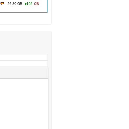
0
26.80 GB
195
28