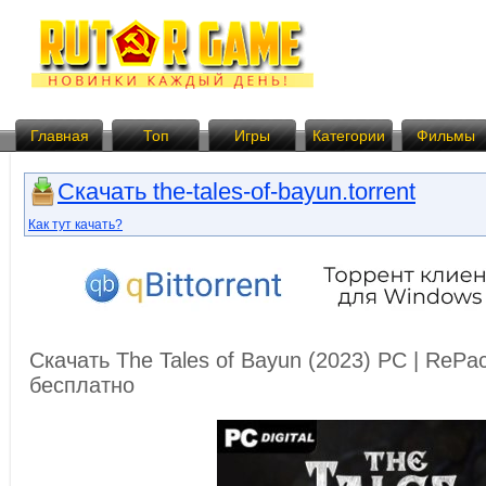
Главная
Топ
Игры
Категории
Фильмы
Скачать the-tales-of-bayun.torrent
Как тут качать?
Скачать The Tales of Bayun (2023) PC | ReP
бесплатно