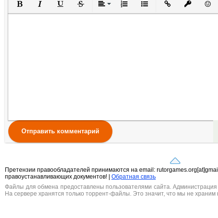
Полужирный
Курсив
Подчеркнутый
Зачеркнутый
Выравнивание
Нумерованный список
Маркированный списо
Вставить ссылк
Вставить 
Вста
Отправить комментарий
Претензии правообладателей принимаются на email: rutorgames.org[at]gma
правоустанавливающих документов! |
Обратная связь
Файлы для обмена предоставлены пользователями сайта. Администрация н
На сервере хранятся только торрент-файлы. Это значит, что мы не храним