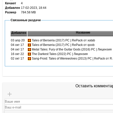
Качают
4
Добавлен
17-02-2023, 18:44
Размер
784.58 MB
Связанные раздачи
Название
Добавлен
03 апр 20
Tales of Berseria (2017) PC | RePack от xatab
04 окт 17
Tales of Berseria (2017) PC | RePack от qoob
04 окт 17
Metal Tales: Fury of the Guitar Gods (2016) PC | Лицензия
16 окт 22
The Darkest Tales (2022) PC | Лицензия
02 окт 17
Sang-Froid: Tales of Werewolves (2013) PC | RePack от R
Оставить коммента