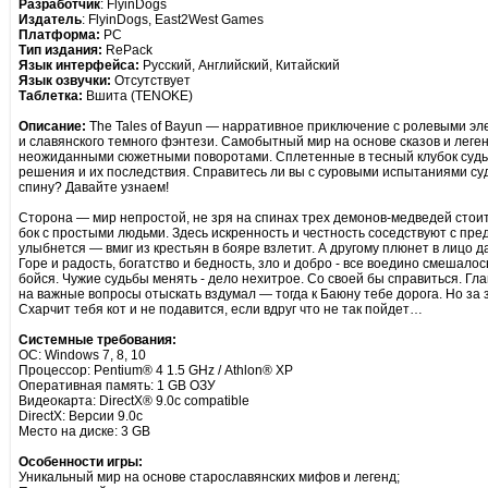
Разработчик
: FlyinDogs
Издатель
: FlyinDogs, East2West Games
Платформа:
PC
Тип издания:
RePack
Язык интерфейса:
Русский, Английский, Китайский
Язык озвучки:
Отсутствует
Таблетка:
Вшита (TENOKE)
Описание:
The Tales of Bayun — нарративное приключение с ролевыми эл
и славянского темного фэнтези. Самобытный мир на основе сказов и леге
неожиданными сюжетными поворотами. Сплетенные в тесный клубок суд
решения и их последствия. Справитесь ли вы с суровыми испытаниями суд
спину? Давайте узнаем!
Сторона — мир непростой, не зря на спинах трех демонов-медведей стоит.
бок с простыми людьми. Здесь искренность и честность соседствуют с пре
улыбнется — вмиг из крестьян в бояре взлетит. А другому плюнет в лицо д
Горе и радость, богатство и бедность, зло и добро - все воедино смешалос
бойся. Чужие судьбы менять - дело нехитрое. Со своей бы справиться. Гла
на важные вопросы отыскать вздумал — тогда к Баюну тебе дорога. Но за 
Схарчит тебя кот и не подавится, если вдруг что не так пойдет…
Системные требования:
ОС: Windows 7, 8, 10
Процессор: Pentium® 4 1.5 GHz / Athlon® XP
Оперативная память: 1 GB ОЗУ
Видеокарта: DirectX® 9.0c compatible
DirectX: Версии 9.0c
Место на диске: 3 GB
Особенности игры:
Уникальный мир на основе старославянских мифов и легенд;