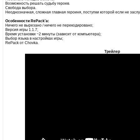
Возможность решать судьбу героев.
Свобода выбора.
Неоднозначная, сложная главная героиня, поступки которой если не засл
Особенности RePack'а:
Ничего не вырезано / ничего не перекодировано;
Версия игры 1.1.7;
Время установки ~2 минуты (зависит от компьютера);
Выбор языка в настройках игры;
RePack от Chovka.
Трейлер