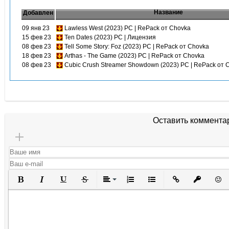
Название
Добавлен
09 янв 23
Lawless West (2023) PC | RePack от Chovka
15 фев 23
Ten Dates (2023) PC | Лицензия
08 фев 23
Tell Some Story: Foz (2023) PC | RePack от Chovka
18 фев 23
Arthas - The Game (2023) PC | RePack от Chovka
08 фев 23
Cubic Crush Streamer Showdown (2023) PC | RePack от 
Оставить коммента
Полужирный
Курсив
Подчеркнутый
Зачеркнутый
Выравнивание
Нумерованный список
Маркированный списо
Вставить ссылк
Вставить 
Вста