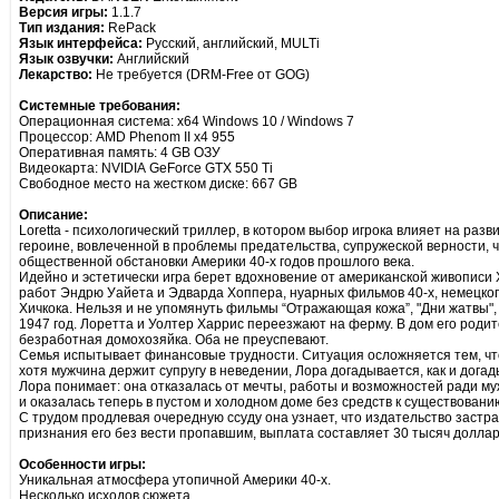
Версия игры:
1.1.7
Тип издания:
RePack
Язык интерфейса:
Русский, английский, MULTi
Язык озвучки:
Английский
Лекарство:
Не требуется (DRM-Free от GOG)
Системные требования:
Операционная система: x64 Windows 10 / Windows 7
Процессор: AMD Phenom II x4 955
Оперативная память: 4 GB ОЗУ
Видеокарта: NVIDIA GeForce GTX 550 Ti
Свободное место на жестком диске: 667 GB
Описание:
Loretta - психологический триллер, в котором выбор игрока влияет на раз
героине, вовлеченной в проблемы предательства, супружеской верности,
общественной обстановки Америки 40-х годов прошлого века.
Идейно и эстетически игра берет вдохновение от американской живописи 
работ Эндрю Уайета и Эдварда Хоппера, нуарных фильмов 40-х, немецко
Хичкока. Нельзя и не упомянуть фильмы “Отражающая кожа”, "Дни жатвы", к
1947 год. Лоретта и Уолтер Харрис переезжают на ферму. В дом его роди
безработная домохозяйка. Оба не преуспевают.
Семья испытывает финансовые трудности. Ситуация осложняется тем, чт
хотя мужчина держит супругу в неведении, Лора догадывается, как и догад
Лора понимает: она отказалась от мечты, работы и возможностей ради му
и оказалась теперь в пустом и холодном доме без средств к существовани
С трудом продлевая очередную ссуду она узнает, что издательство застра
признания его без вести пропавшим, выплата составляет 30 тысяч доллар
Особенности игры:
Уникальная атмосфера утопичной Америки 40-х.
Несколько исходов сюжета.