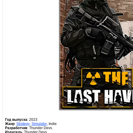
Год выпуска
: 2023
Жанр
:
Strategy
,
Simulator
, Indie
Разработчик
: Thunder Devs.
Издатель
: Thunder Devs.