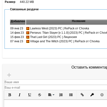
Размер
440.22 MB
Связанные раздачи
Название
Добавлен
09 янв 23
Lawless West (2023) PC | RePack от Chovka
14 фев 23
Perseus: Titan Slayer [v 1.1.0] (2023) PC | RePack от Chov
15 фев 23
That Last Girl (2023) PC | Лицензия
07 янв 23
Village and The Witch (2023) PC | RePack от Chovka
Оставить коммента
Полужирный
Курсив
Подчеркнутый
Зачеркнутый
Выравнивание
Нумерованный список
Маркированный списо
Вставить ссылк
Вставить 
Вста