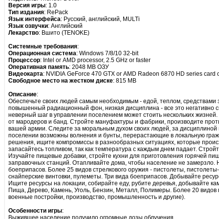
Версия игры
: 1.0
Тип издания
: RePack
Язык интерфейса
: Русский, английский, MULTi
Язык озвучки
: Английский
Лекарство
: Вшито (TENOKE)
Системные требования
:
Операционная система
: Windows 7/8/10 32-bit
Процессор
: Intel or AMD processor, 2.5 GHz or faster
Оперативная память
: 2048 MB ОЗУ
Видеокарта
: NVIDIA GeForce 470 GTX or AMD Radeon 6870 HD series card o
Свободное место на жестком диске
: 815 MB
Описание
:
Обеспечьте своих людей самым необходимым - едой, теплом, средствами 
повышенный радиационный фон, низкая дисциплина - все это негативно 
неверный шаг в управлении поселением может стоить нескольких жизней.
от мародеров и банд. Стройте мануфактуры и фабрики, производите про
вашей армии. Следите за моральным духом своих людей, за дисциплиной 
поселении возможны волнения и бунты, перерастающие в локальную гра
решения, ищите компромиссы в разнообразных ситуациях, которые происх
запасайтесь топливом, так как температура с каждым днем падает. Строй
Изучайте пищевые добавки, стройте кухни для приготовления горячей пи
заправочных станций. Отапливайте дома, чтобы население не замерзло. 
боеприпасов. Более 25 видов стрелкового оружия - пистолеты, пистолеты
снайперские винтовки, пулеметы. Три вида боеприпасов. Добывайте ресур
Ищите ресурсы на локации, собирайте еду, рубите деревья, добывайте кам
Пища, Дерево, Камень, Уголь, Бензин, Металл, Полимеры. Более 20 видов 
военные постройки, производство, промышленность и другие).
Особенности игры
:
Выжившее население получило огромные дозы облучения.