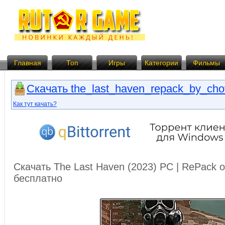
Главная
Топ
Игры
Категории
Фильмы
Скачать the_last_haven_repack_by_chov
Как тут качать?
Скачать The Last Haven (2023) PC | RePack 
бесплатно