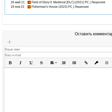
26 май 21
Field of Glory II: Medieval [DLC] (2021) PC | Лицензия
16 янв 23
Fisherman's House (2023) PC | Лицензия
Оставить коммента
Полужирный
Курсив
Подчеркнутый
Зачеркнутый
Выравнивание
Нумерованный список
Маркированный списо
Вставить ссылк
Вставить 
Вста