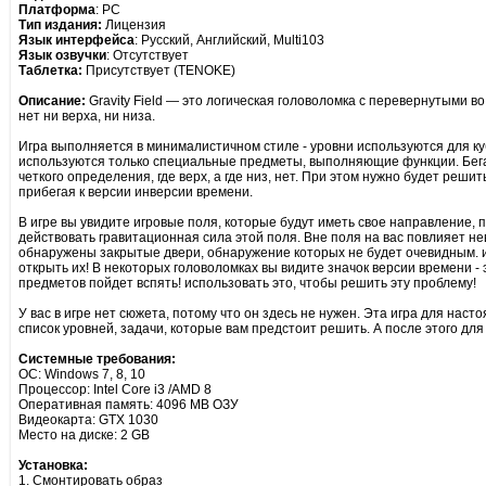
Платформа
: PC
Тип издания:
Лицензия
Язык интерфейса
: Русский, Английский, Multi103
Язык озвучки
: Отсутствует
Таблетка:
Присутствует (TENOKE)
Описание:
Gravity Field — это логическая головоломка с перевернутыми во
нет ни верха, ни низа.
Игра выполняется в минималистичном стиле - уровни используются для ку
используются только специальные предметы, выполняющие функции. Бегать
четкого определения, где верх, а где низ, нет. При этом нужно будет решит
прибегая к версии инверсии времени.
В игре вы увидите игровые поля, которые будут иметь свое направление, п
действовать гравитационная сила этой поля. Вне поля на вас повлияет не
обнаружены закрытые двери, обнаружение которых не будет очевидным. и
открыть их! В некоторых головоломках вы видите значок версии времени - 
предметов пойдет вспять! использовать это, чтобы решить эту проблему!
У вас в игре нет сюжета, потому что он здесь не нужен. Эта игра для наст
список уровней, задачи, которые вам предстоит решить. А после этого для
Системные требования:
ОС: Windows 7, 8, 10
Процессор: Intel Core i3 /AMD 8
Оперативная память: 4096 MB ОЗУ
Видеокарта: GTX 1030
Место на диске: 2 GB
Установка:
1. Смонтировать образ