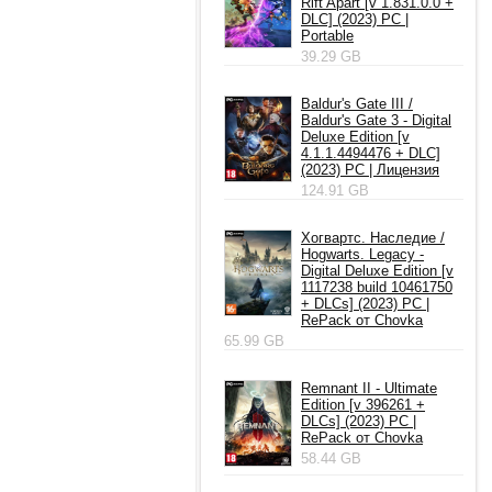
Rift Apart [v 1.831.0.0 +
DLC] (2023) PC |
Portable
39.29 GB
Baldur's Gate III /
Baldur's Gate 3 - Digital
Deluxe Edition [v
4.1.1.4494476 + DLC]
(2023) PC | Лицензия
124.91 GB
Хогвартс. Наследие /
Hogwarts. Legacy -
Digital Deluxe Edition [v
1117238 build 10461750
+ DLCs] (2023) PC |
RePack от Chovka
65.99 GB
Remnant II - Ultimate
Edition [v 396261 +
DLCs] (2023) PC |
RePack от Chovka
58.44 GB