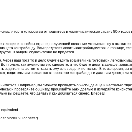
-симулятор, в котором вы отправитесь в коммунистическую страну 80-х годов 
волюции или войны стране, получившей название Акаристан. ну а окажитесь
ающего контрабанду. Вам предстоит ловить контрабандистов на границе, след
другое. В общем, скучать точно не придется…
ца. Через ваш пост то и дело будут ездить водители на грузовых и легковых ма
от только, как именно вы это сделаете, и что будете делать дальше, зависит
ь водителя властям, отказать ему во въезде, и не только. В то же время, вы
жет, водитель сам сознается в перевозке контрабанды и даст вам денег, или ж
аниматься. Например, вы сможете проводить обыски, да еще и настолько тщат
олесах и проверяйте обшивку, пробивайте баки дрелью и измеряйте консисте
олько вы решаете, что делать и как добиваться своего. Вперед!
 equivalent
r Model 5.0 or better)