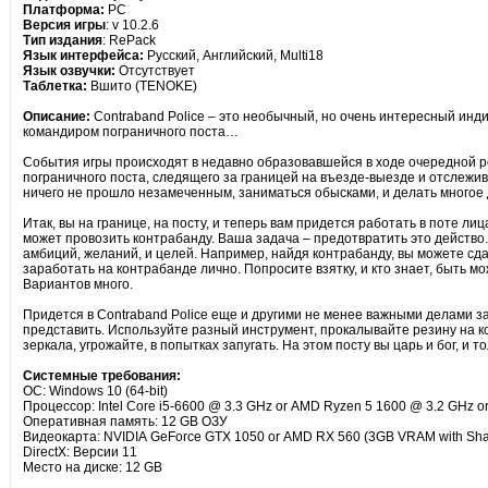
Платформа:
PC
Версия игры
: v 10.2.6
Тип издания
: RePack
Язык интерфейса:
Русский, Английский, Multi18
Язык озвучки:
Отсутствует
Таблетка:
Вшито (TENOKE)
Описание:
Contraband Police – это необычный, но очень интересный инди
командиром пограничного поста…
События игры происходят в недавно образовавшейся в ходе очередной ре
пограничного поста, следящего за границей на въезде-выезде и отслежив
ничего не прошло незамеченным, заниматься обысками, и делать многое 
Итак, вы на границе, на посту, и теперь вам придется работать в поте ли
может провозить контрабанду. Ваша задача – предотвратить это действо. В
амбиций, желаний, и целей. Например, найдя контрабанду, вы можете сдат
заработать на контрабанде лично. Попросите взятку, и кто знает, быть мо
Вариантов много.
Придется в Contraband Police еще и другими не менее важными делами з
представить. Используйте разный инструмент, прокалывайте резину на к
зеркала, угрожайте, в попытках запугать. На этом посту вы царь и бог, и т
Системные требования:
ОС: Windows 10 (64-bit)
Процессор: Intel Core i5-6600 @ 3.3 GHz or AMD Ryzen 5 1600 @ 3.2 GHz or
Оперативная память: 12 GB ОЗУ
Видеокарта: NVIDIA GeForce GTX 1050 or AMD RX 560 (3GB VRAM with Shade
DirectX: Версии 11
Место на диске: 12 GB