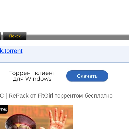
Поиск
k.torrent
PC | RePack от FitGirl торрентом бесплатно