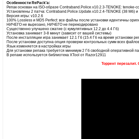
Особенности RePack'а:
Репак основан на ISO-образе Contraband.Police.v10.2.3-TENOKE: tenoke-con
Установлены 2 патча: Contraband.Police.Update.v10.2.4-TENOKE (38 Мб) и
Версия игры: v10.2.6
100% Lossless и MD5 Perfect: все файлы после установки идентичны ориг
НИЧЕГО не вырезано, НИЧЕГО не перекодировано
Существенно улучшено сжатие (с кумулятивных 12.2 до 4.4 Гб)
Установка занимает 3-8 минут (зависит от вашей системы)
После инсталляции игра занимает 12.1 Гб (15.4 Гб на время установки ре
После установки доступна опция проверки контрольных сумм всех файлов
Язык изменяется в настройках игры
Для установки репака требуется минимум 2 Гб свободной оперативной па
В репаке используется библиотека XTool от Razor12911
Торрент перезалит. 