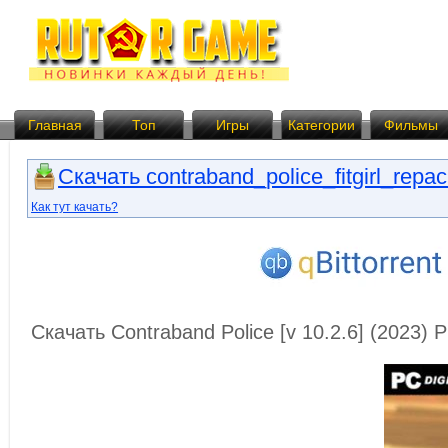
Главная
Топ
Игры
Категории
Фильмы
Скачать contraband_police_fitgirl_repac
Как тут качать?
Скачать Contraband Police [v 10.2.6] (2023) 