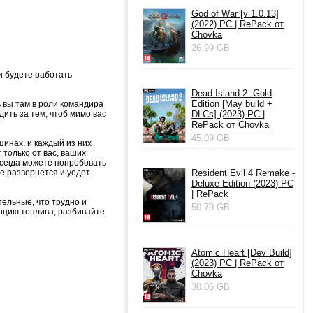
God of War [v 1.0.13]
(2022) PC | RePack от
Chovka
26.99 GB
и будете работать
Dead Island 2: Gold
Edition [May build +
 вы там в роли командира
ить за тем, чтоб мимо вас
DLCs] (2023) PC |
RePack от Chovka
45.09 GB
шинах, и каждый из них
 только от вас, ваших
 всегда можете попробовать
е развернется и уедет.
Resident Evil 4 Remake -
Deluxe Edition (2023) PC
| RePack
ельные, что трудно и
50.79 GB
нцию топлива, разбивайте
Atomic Heart [Dev Build]
(2023) PC | RePack от
Chovka
30.06 GB