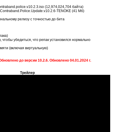
traband.police.v10.2.3.iso (12,974,024,704 байта)
 Contraband.Police.Update.v10.2.6-TENOKE (41 Мб)
инальному релизу с точностью до бита
пака)
, чтобы убедиться, что репак установился нормально
мяти (включая виртуальную)
Обновлено до версии 10.2.6. Обновлено 04.01.2024 г.
Трейлер