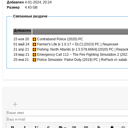
Добавлен
4-01-2024, 20:24
Размер
4.43 GB
Связанные раздачи
Добавлен
15 ноя 20
Contraband Police (2020) PC
01 май 24
Farmer's Life [v 1.0.17 + DLC] (2023) PC | Лицензия
21 апр 21
Fishing: North Atlantic [v 1.5.578.6664] (2020) PC | Repac
19 мар 21
Emergency Call 112 – The Fire Fighting Simulation 2 (20
25 янв 21
Police Simulator: Patrol Duty (2019) PC | RePack от xatab