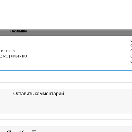
Название
k от xatab
21) PC | Лицензия
Оставить комментарий