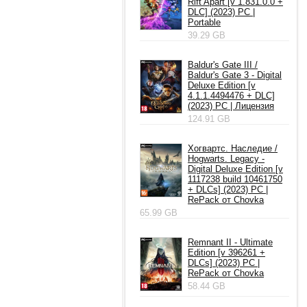
Rift Apart [v 1.831.0.0 +
DLC] (2023) PC |
Portable
39.29 GB
Baldur's Gate III /
Baldur's Gate 3 - Digital
Deluxe Edition [v
4.1.1.4494476 + DLC]
(2023) PC | Лицензия
124.91 GB
Хогвартс. Наследие /
Hogwarts. Legacy -
Digital Deluxe Edition [v
1117238 build 10461750
+ DLCs] (2023) PC |
RePack от Chovka
65.99 GB
Remnant II - Ultimate
Edition [v 396261 +
DLCs] (2023) PC |
RePack от Chovka
58.44 GB