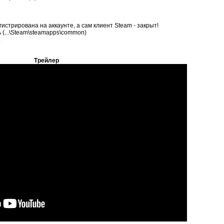
истрирована на аккаунте, а сам клиент Steam - закрыт!
ь (...\Steam\steamapps\common)
.
Трейлер