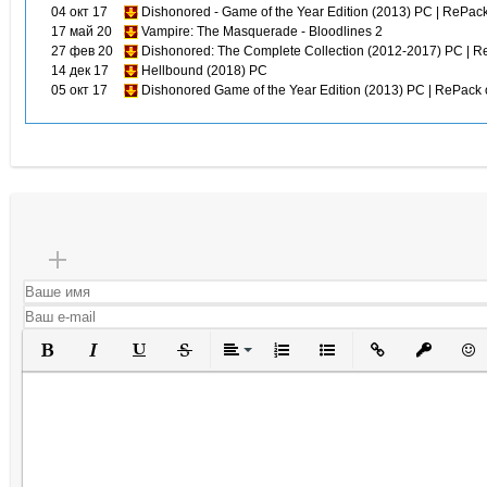
04 окт 17
Dishonored - Game of the Year Edition (2013) PC | RePa
17 май 20
Vampire: The Masquerade - Bloodlines 2
27 фев 20
Dishonored: The Complete Collection (2012-2017) PC | R
14 дек 17
Hellbound (2018) PC
05 окт 17
Dishonored Game of the Year Edition (2013) PC | RePack 
Полужирный
Курсив
Подчеркнутый
Зачеркнутый
Выравнивание
Нумерованный список
Маркированный списо
Вставить ссылк
Вставить 
Вста