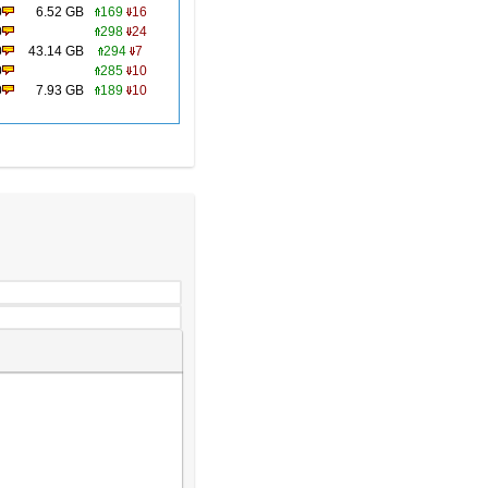
0
6.52 GB
169
16
0
298
24
0
43.14 GB
294
7
0
285
10
0
7.93 GB
189
10