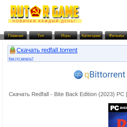
Главная
Топ
Игры
Категории
Фильмы
Скачать redfall.torrent
Как тут качать?
Скачать Redfall - Bite Back Edition (2023) P