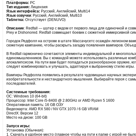
Платформа:
PC
Тип издания:
Лицензия
Язык интерфейса:
Русский, Английский, Multi14
Язык озвучки
: Русский, Английский, Multi10
Таблетка:
Отсутствует (DENUVO)
Описание
: Redfall — шутер с видом от первого лица для одиночной и со
Prey и Dishonored. Redfall совмещает боевик с сюжетной иммерсивной си
Городок Редфолл на острове в штате Массачусетс осаждён легионом вамп
сюжетную кампанию, чтобы раскрыть загадку появления вампиров. Объеди
В Redfall гармонично сочетаются элементы индивидуальной и многопользо
единомышленников. Вы с командой можете использовать различные комб
апокалипсисом. На пути вам будет попадаться разнообразное оружие, ко
следует комбинировать и улучшать, адаптируя к выбранному стилю игры.
Вампиры Редфолла появились в результате чудовищных научных экспери
изобретательности и нестандартного мышления. Выбирайте героя с самы
последователей.
Системные требования:
ОС: Windows 10 (64-bit)
Процессор: Intel Core i5-8400 @ 2.80GHz or AMD Ryzen 5 1600
Оперативная память: 16 GB ОЗУ
Видеокарта: AMD RX 580 / NV GTX 1070 / 6 GB VRAM
DirectX: Версии 12
Место на диске: 100 GB
Запуск игры:
Установка (Обычная):
1. Скачать в удобное место (главное чтобы на пути к папке с игрой не бы