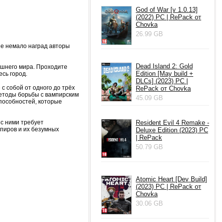
God of War [v 1.0.13]
(2022) PC | RePack от
Chovka
26.99 GB
шие немало наград авторы
Dead Island 2: Gold
ешнего мира. Проходите
Edition [May build +
сь город.
DLCs] (2023) PC |
с собой от одного до трёх
RePack от Chovka
етоды борьбы с вампирским
45.09 GB
способностей, которые
с ними требует
Resident Evil 4 Remake -
пиров и их безумных
Deluxe Edition (2023) PC
| RePack
50.79 GB
Atomic Heart [Dev Build]
(2023) PC | RePack от
Chovka
30.06 GB