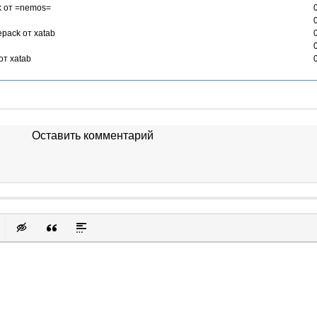
ck от =nemos=
epack от xatab
от xatab
Оставить комментарий
к
у
защищенную ссылку
вить смайлик
Вставка скрытого текста
Вставка цитаты
Вставка спойлера