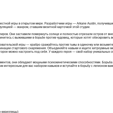
вместной игры в открытом мире. Разработчики игры — Arkane Austin, получив
муляцией — жанром, ставшим визитной карточкой этой студии.
иров. Они заставили померкнуть солнце и полностью отрезали остров от вн
нитесь с выжившими в борьбе против чудовищ, которые хотят обескровить ве
вательской игры — храбро сражайтесь против тьмы в одиночку или возьмите 
инации стартового снаряжения. Объединяйте навыки и ищите хитроумные м
торое можно настроить под себя. У каждого героя — свой набор уникальных 
ментов, они обладают мощными психокинетическими способностями. Борьба 
м интересным для вас набором навыков и вступайте в борьбу с легионом вам
ло кириллицы)