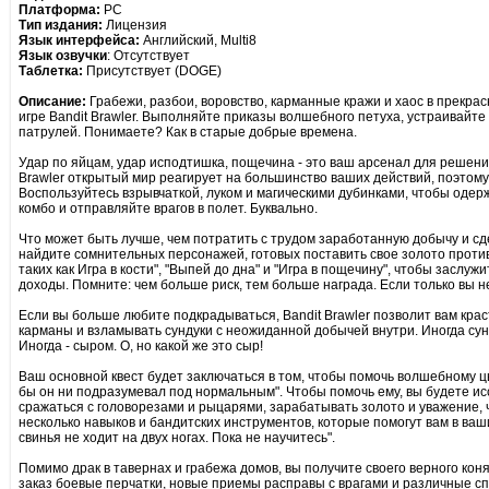
Платформа:
PC
Тип издания:
Лицензия
Язык интерфейса:
Английский, Multi8
Язык озвучки
: Отсутствует
Таблетка:
Присутствует (DOGE)
Описание:
Грабежи, разбои, воровство, карманные кражи и хаос в прекрас
игре Bandit Brawler. Выполняйте приказы волшебного петуха, устраивайте 
патрулей. Понимаете? Как в старые добрые времена.
Удар по яйцам, удар исподтишка, пощечина - это ваш арсенал для решени
Brawler открытый мир реагирует на большинство ваших действий, поэтому
Воспользуйтесь взрывчаткой, луком и магическими дубинками, чтобы одер
комбо и отправляйте врагов в полет. Буквально.
Что может быть лучше, чем потратить с трудом заработанную добычу и сд
найдите сомнительных персонажей, готовых поставить свое золото против
таких как Игра в кости", "Выпей до дна" и "Игра в пощечину", чтобы заслуж
доходы. Помните: чем больше риск, тем больше награда. Если только вы н
Если вы больше любите подкрадываться, Bandit Brawler позволит вам крас
карманы и взламывать сундуки с неожиданной добычей внутри. Иногда су
Иногда - сыром. О, но какой же это сыр!
Ваш основной квест будет заключаться в том, чтобы помочь волшебному ц
бы он ни подразумевал под нормальным". Чтобы помочь ему, вы будете и
сражаться с головорезами и рыцарями, зарабатывать золото и уважение, 
несколько навыков и бандитских инструментов, которые помогут вам в ваши
свинья не ходит на двух ногах. Пока не научитесь".
Помимо драк в тавернах и грабежа домов, вы получите своего верного кон
заказ боевые перчатки, новые приемы расправы с врагами и различные сп