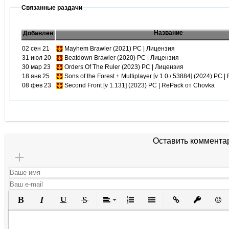
Связанные раздачи
Название
Добавлен
02 сен 21
Mayhem Brawler (2021) PC | Лицензия
31 июл 20
Beatdown Brawler (2020) PC | Лицензия
30 мар 23
Orders Of The Ruler (2023) PC | Лицензия
18 янв 25
Sons of the Forest + Multiplayer [v 1.0 / 53884] (2024) PC 
08 фев 23
Second Front [v 1.131] (2023) PC | RePack от Chovka
Оставить коммента
Полужирный
Курсив
Подчеркнутый
Зачеркнутый
Выравнивание
Нумерованный список
Маркированный списо
Вставить ссылк
Вставить 
Вста