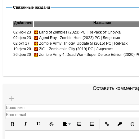
Связанные раздачи
Название
Добавлен
02 июн 23
Land of Zombies (2023) PC | RePack от Chovka
02 фев 23
Agent Roy - Zombie Hunt (2023) PC | Лицензия
02 окт 17
Zombie Army: Trilogy [Update 5] (2015) PC | RePack
19 фев 20
ZIC – Zombies in City (2019) PC | Лицензия
26 фев 20
Zombie Army 4: Dead War - Super Deluxe Edition (2020) 
Оставить коммента
Полужирный
Курсив
Подчеркнутый
Зачеркнутый
Выравнивание
Нумерованный список
Маркированный списо
Вставить ссылк
Вставить 
Вста