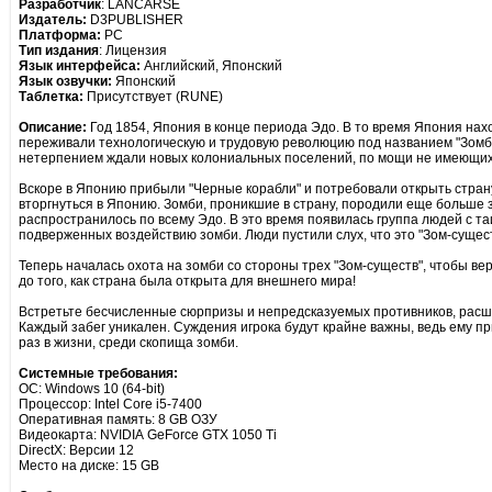
Разработчик
: LANCARSE
Издатель:
D3PUBLISHER
Платформа:
PC
Тип издания
: Лицензия
Язык интерфейса:
Английский, Японский
Язык озвучки:
Японский
Таблетка:
Присутствует (RUNE)
Описание:
Год 1854, Япония в конце периода Эдо. В то время Япония нах
переживали технологическую и трудовую революцию под названием "Зомб
нетерпением ждали новых колониальных поселений, по мощи не имеющих
Вскоре в Японию прибыли "Черные корабли" и потребовали открыть стран
вторгнуться в Японию. Зомби, проникшие в страну, породили еще больше 
распространилось по всему Эдо. В это время появилась группа людей с т
подверженных воздействию зомби. Люди пустили слух, что это "Зом-сущест
Теперь началась охота на зомби со стороны трех "Зом-существ", чтобы ве
до того, как страна была открыта для внешнего мира!
Встретьте бесчисленные сюрпризы и непредсказуемых противников, расши
Каждый забег уникален. Суждения игрока будут крайне важны, ведь ему п
раз в жизни, среди скопища зомби.
Системные требования:
ОС: Windows 10 (64-bit)
Процессор: Intel Core i5-7400
Оперативная память: 8 GB ОЗУ
Видеокарта: NVIDIA GeForce GTX 1050 Ti
DirectX: Версии 12
Место на диске: 15 GB