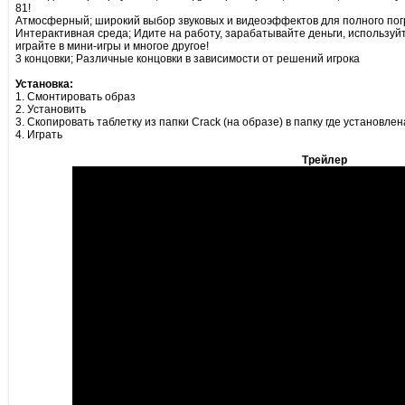
81!
Атмосферный; широкий выбор звуковых и видеоэффектов для полного пог
Интерактивная среда; Идите на работу, зарабатывайте деньги, используйт
играйте в мини-игры и многое другое!
3 концовки; Различные концовки в зависимости от решений игрока
Установка:
1. Смонтировать образ
2. Установить
3. Скопировать таблетку из папки Crack (на образе) в папку где установлен
4. Играть
Трейлер