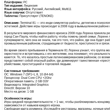
Платформа:
PC
Тип издания:
Лицензия
Язык интерфейса
: Русский, Английский, Multi11
Язык озвучки:
Отсутствует
Таблетка:
Присутствует (TENOKE)
Описание:
Terminal 81 — это инди-симулятор работы, детектив и психоло
эстетикой. Действие игры происходит в 2008 году в вымышленном районе 
В результате мирового финансового кризиса 2008 года Лорена приняла р
город Сан-Паулу, чтобы найти работу, чтобы помочь своей семье. Лорене л
супермаркете, чего она не знала, так это того, что район, где она будет 
промышленным районом, страдающим от бедности, преступности и грязи.
Во время своего пребывания в Терминале 81 Лорена узнает, что группа 
окрестности и встретившись с его жителями, она понимает, что реальност
кажется. То, что казалось простым латиноамериканским районом, со все
представляет собой опасный район, где доминирует таинственная «прес
убийствами, проституцией и торговлей людьми.
Системные требования:
ОС: Windows 7 (SP1+), 8, 10 (64-bit)
Процессор: Dual Core CPU +2Ghz
Оперативная память: 2 GB ОЗУ
Видеокарта: Integrated Graphics
DirectX: Версии 10
Место на диске: 1 GB
Особенности игры:
Игра средней продолжительности; > 1 час, чтобы разблокировать концовку, 
зависимости от навыков каждого игрока.
Свободная карта роуминга; Исследуйте рестораны, магазины, ночные клубы