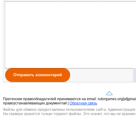
Полужирный
Курсив
Подчеркнутый
Зачеркнутый
Выравнивание
Нумерованный список
Маркированный списо
Вставить ссылк
Вставить 
Вста
Отправить комментарий
Претензии правообладателей принимаются на email: rutorgames.org[at]gma
правоустанавливающих документов! |
Обратная связь
Файлы для обмена предоставлены пользователями сайта. Администрация н
На сервере хранятся только торрент-файлы. Это значит, что мы не храним