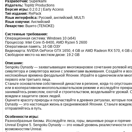
Разработчик:
Superkami
Издатель:
Toplitz Productions
Версия игры:
0.2.0.2 | Early Access
Тип издания:
RePack
Язык интерфейса:
Русский, английский, MULTi
Язык озвучки:
Английский
Лекарство:
Вшито (TENOKE)
Системные требования:
Операционная система: Windows 10 (x64)
Процессор: Intel Core i5-8400, AMD Ryzen 5 2600
Оперативная память: 16 GB ОЗУ
Видеокарта: NVIDIA GeForce GTX 1650, 4 GB or AMD Radeon RX 570, 4 GB or 
Свободное место на жестком диске: 19.2 GB
Описание:
Sengoku Dynasty — захватывающее многожанровое сочетание ролевой игр
симулятора и симулятора жизни с элементами выживания. Создайте и воз
неспокойные времена феодальной Японии. Играйте в одиночном или мног
первого или третьего лица.
Станьте основателем собственной династии в регионе, когда-то опустошен
или в кооперативном многопользовательском режиме и исследуйте прекра
занимайтесь ремеслом, охотой и строительством, возделывайте урожай. С
вождем и защитите своих людей.
Оцените красоту природы и поучаствуйте в древних ритуалах, которые по
Dynasty — это настоящая жизнь в средневековой Японии. Станьте вождем
отправляйтесь в путь.
Особенности игры:
Разнообразные биомы. Исследуйте леса, горы, вишневые рощи и горячие и
Unreal Engine 5. Sengoku Dynasty — это новый уровень реалистичности от
возможностям Unreal.