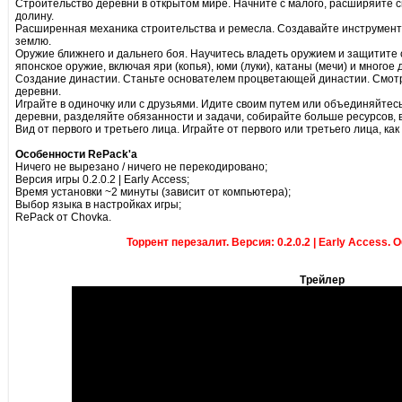
Строительство деревни в открытом мире. Начните с малого, расширяйте 
долину.
Расширенная механика строительства и ремесла. Создавайте инструменты
землю.
Оружие ближнего и дальнего боя. Научитесь владеть оружием и защитите 
японское оружие, включая яри (копья), юми (луки), катаны (мечи) и многое 
Создание династии. Станьте основателем процветающей династии. Смотри
деревни.
Играйте в одиночку или с друзьями. Идите своим путем или объединяйтес
деревни, разделяйте обязанности и задачи, собирайте больше ресурсов, 
Вид от первого и третьего лица. Играйте от первого или третьего лица, ка
Особенности RePack'а
Ничего не вырезано / ничего не перекодировано;
Версия игры 0.2.0.2 | Early Access;
Время установки ~2 минуты (зависит от компьютера);
Выбор языка в настройках игры;
RePack от Chovka.
Торрент перезалит. Версия: 0.2.0.2 | Early Access. 
Трейлер