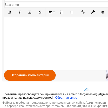
Полужирный
Курсив
Подчеркнутый
Зачеркнутый
Выравнивание
Нумерованный список
Маркированный списо
Вставить ссылк
Вставить 
Вста
Отправить комментарий
Претензии правообладателей принимаются на email: rutorgames.org[at]gma
правоустанавливающих документов! |
Обратная связь
Файлы для обмена предоставлены пользователями сайта. Администрация н
На сервере хранятся только торрент-файлы. Это значит, что мы не храним