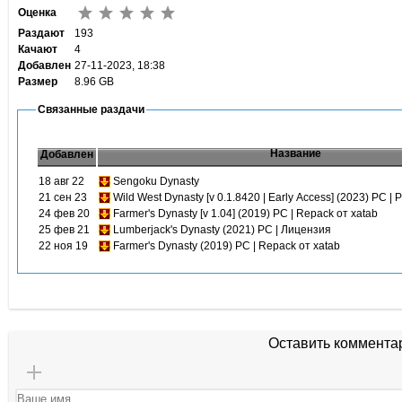
Оценка
Раздают
193
Качают
4
Добавлен
27-11-2023, 18:38
Размер
8.96 GB
Связанные раздачи
Название
Добавлен
18 авг 22
Sengoku Dynasty
21 сен 23
Wild West Dynasty [v 0.1.8420 | Early Access] (2023) PC | P
24 фев 20
Farmer's Dynasty [v 1.04] (2019) PC | Repack от xatab
25 фев 21
Lumberjack's Dynasty (2021) PC | Лицензия
22 ноя 19
Farmer's Dynasty (2019) PC | Repack от xatab
Оставить коммента