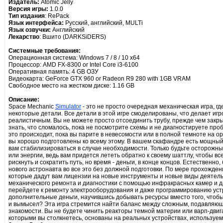
Издатель:
Atomic Jelly
Версия игры:
1.0.0
Тип издания
: RePack
Язык интерфейса:
Русский, английский, MULTi
Язык озвучки:
Английский
Лекарство
: Вшито (DARKSiDERS)
Системные требования:
Операционная система: Windows 7 / 8 / 10 x64
Процессор: AMD FX-8300 or Intel Core i3-6100
Оперативная память: 4 GB ОЗУ
Видеокарта: GeForce GTX 960 or Radeon R9 280 with 1GB VRAM
Свободное место на жестком диске: 1.16 GB
Описание:
Space Mechanic
Simulator
- это не просто очередная механическая игра, г
некоторые детали. Все детали в этой игре смоделированы, что делает и
реалистичным. Вы не можете просто отсоединить трубу, прежде чем закрыт
знать, что сломалось, пока не посмотрите схемы и не диагностируете про
это происходит, пока вы парите в невесомости или в полной темноте на о
вы хорошо подготовлены ко всему этому. В вашем скафандре есть мощный
вам стабилизироваться в случае необходимости. Только будьте осторожны,
или энергии, ведь вам придется лететь обратно к своему шаттлу, чтобы вс
рискнуть и сократить путь, но время - деньги, в конце концов. Естествен
нового астронавта во все это без должной подготовки. По мере прохожден
которые дадут вам лицензии на новые инструменты и новые виды деятель
механического ремонта и диагностики с помощью инфракрасных камер и да
перейдете к ремонту электрооборудования и даже программированию уст
дополнительные деньги, научившись добывать ресурсы вместо того, чтобы
и вымысел? Эта игра стремится найти баланс между сложным, подавляю
знакомости. Вы не будете чинить реакторы темной материи или варп-двига
которыми вы столкнетесь, основаны на реальных устройствах, используе