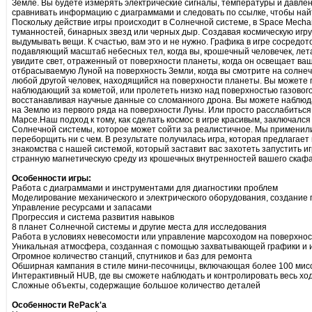
Земле. Вы будете измерять электрические сигналы, температуры и давле
сравнивать информацию с диаграммами и следовать по ссылке, чтобы най
Поскольку действие игры происходит в Солнечной системе, в Space Mechan
туманностей, бинарных звезд или черных дыр. Создавая космическую игру
выдумывать вещи. К счастью, вам это и не нужно. Графика в игре сосредот
подавляющий масштаб небесных тел, когда вы, крошечный человечек, лет
увидите свет, отраженный от поверхности планеты, когда он освещает ваш
отбрасываемую Луной на поверхность Земли, когда вы смотрите на солнеч
любой другой человек, находящийся на поверхности планеты. Вы можете 
наблюдающий за кометой, или пролететь низко над поверхностью газового
восстанавливая научные данные со сломанного дрона. Вы можете наблюда
на Землю из первого ряда на поверхности Луны. Или просто расслабиться
Марсе.Наш подход к тому, как сделать космос в игре красивым, заключалс
Солнечной системы, которое может сойти за реалистичное. Мы применили 
переборщить ни с чем. В результате получилась игра, которая предлага
знакомства с нашей системой, который заставит вас захотеть запустить иг
странную магнетическую среду из крошечных внутренностей вашего скаф
Особенности игры:
Работа с диаграммами и инструментами для диагностики проблем
Моделирование механического и электрического оборудования, создание
Управление ресурсами и запасами
Прогрессия и система развития навыков
8 планет Солнечной системы и другие места для исследования
Работа в условиях невесомости или управление марсоходом на поверхно
Уникальная атмосфера, созданная с помощью захватывающей графики и 
Огромное количество станций, спутников и баз для ремонта
Обширная кампания в стиле мини-песочницы, включающая более 100 мис
Интерактивный HUB, где вы сможете наблюдать и контролировать весь хо
Сложные объекты, содержащие большое количество деталей
Особенности RePack'а