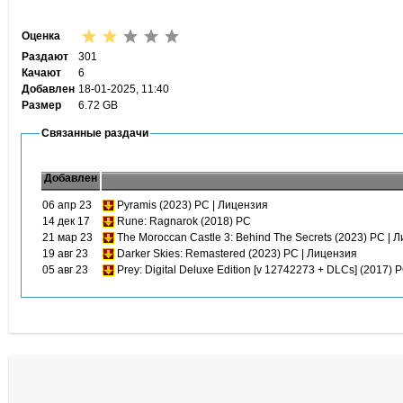
Оценка
Раздают
301
Качают
6
Добавлен
18-01-2025, 11:40
Размер
6.72 GB
Связанные раздачи
Добавлен
06 апр 23
Pyramis (2023) PC | Лицензия
14 дек 17
Rune: Ragnarok (2018) PC
21 мар 23
The Moroccan Castle 3: Behind The Secrets (2023) PC | 
19 авг 23
Darker Skies: Remastered (2023) PC | Лицензия
05 авг 23
Prey: Digital Deluxe Edition [v 12742273 + DLCs] (2017) 