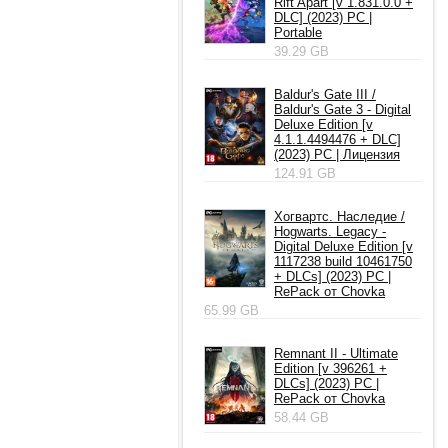
Rift Apart [v 1.831.0.0 +
DLC] (2023) PC |
Portable
39.29 GB
Baldur's Gate III /
Baldur's Gate 3 - Digital
Deluxe Edition [v
4.1.1.4494476 + DLC]
(2023) PC | Лицензия
124.91 GB
Хогвартс. Наследие /
Hogwarts. Legacy -
Digital Deluxe Edition [v
1117238 build 10461750
+ DLCs] (2023) PC |
RePack от Chovka
65.99 GB
Remnant II - Ultimate
Edition [v 396261 +
DLCs] (2023) PC |
RePack от Chovka
58.44 GB