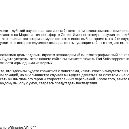
 лежит глубокий научно-фантастический сюжет со множеством секретом и не
ваются на Марсе, а точнее в форте Солис. Именно отсюда поступил сигнал б
то начинается шторм и ему не остается иного выбора кроме как войти внутр
ружается в историю случившегося и раскрыть пугающие тайны о том, что ста
и поставила цель подарить игрокам неповторимый кинематографический опыт
 Будьте уверены, что с нашего сайта вы сможете скачать Fort Solis торрент н
ожности игры одними из первых.
е, что здесь вы будете сражаться с монстрами, искать способ выпутаться из
и локаций, но в большинстве случаев вы будете двигаться за сюжетом и набл
еть жизнь главного героя и второстепенных персонажей. Кроме того, вам то
аждому выбору с умом, стараясь предугадать последствия.
camore/Binaries/Win64"