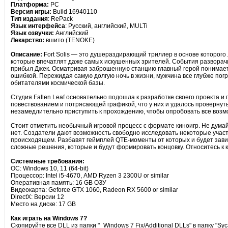
Платформа:
PC
Версия игры:
Build 16940110
Тип издания
: RePack
Язык интерфейса
: Русский, английский, MULTi
Язык озвучки:
Английский
Лекарство:
вшито (TENOKE)
Описание:
Fort Solis — это душераздирающий триллер в основе которого
которые впечатлят даже самых искушенных зрителей. События разворачи
прибыл Джек. Осматривая заброшенную станцию главный герой понимает, ч
ошибкой. Пережидая самую долгую ночь в жизни, мужчина все глубже пог
обитателями космической базы.
Студия Fallen Leaf основательно подошла к разработке своего проекта 
повествованием и потрясающей графикой, что у них и удалось провернуть.
незамедлительно приступить к прохождению, чтобы опробовать все возм
Стоит отметить необычный игровой процесс с формате киноигр. Не думайт
нет. Создатели дают возможность свободно исследовать некоторые участк
происходящем. Разбавят геймплей QTE-моменты от которых и будет завис
сложные решения, которые и будут формировать концовку. Относитесь к к
Системные требования:
ОС: Windows 10, 11 (64-bit)
Процессор: Intel i5-4670, AMD Ryzen 3 2300U or similar
Оперативная память: 16 GB ОЗУ
Видеокарта: Geforce GTX 1060, Radeon RX 5600 or similar
DirectX: Версии 12
Место на диске: 17 GB
Как играть на Windows 7?
Cкопируйте все DLL из папки "_Windows 7 Fix/Additional DLLs" в папку "Sy