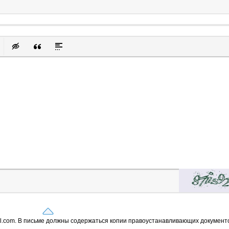
к
у
защищенную ссылку
вить смайлик
Вставка скрытого текста
Вставка цитаты
Вставка спойлера
il.com. В письме должны содержаться копии правоустанавливающих документо