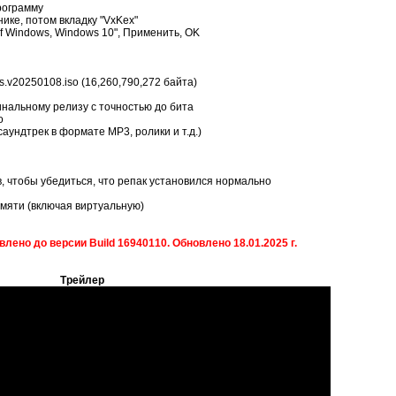
программу
нике, потом вкладку "VxKex"
n of Windows, Windows 10", Применить, OK
is.v20250108.iso (16,260,790,272 байта)
инальному релизу с точностью до бита
о
аундтрек в формате MP3, ролики и т.д.)
, чтобы убедиться, что репак установился нормально
мяти (включая виртуальную)
влено до версии Build 16940110. Обновлено 18.01.2025 г.
Трейлер