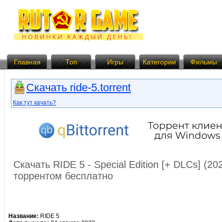
Главная
Топ
Игры
Категории
Фильмы
Скачать ride-5.torrent
Как тут качать?
Скачать RIDE 5 - Special Edition [+ DLCs] (20
торрентом бесплатно
Название:
RIDE 5