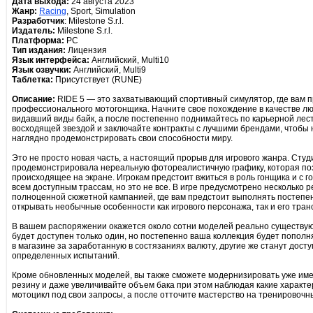
Дата выхода:
24 августа 2023
Жанр:
Racing
, Sport, Simulation
Разработчик
: Milestone S.r.l.
Издатель:
Milestone S.r.l.
Платформа:
PC
Тип издания:
Лицензия
Язык интерфейса:
Английский, Multi10
Язык озвучки:
Английский, Multi9
Таблетка:
Присутствует (RUNE)
Описание:
RIDE 5 — это захватывающий спортивный симулятор, где вам пр
профессионального мотогонщика. Начните свое похождение в качестве лю
видавший виды байк, а после постепенно поднимайтесь по карьерной лест
восходящей звездой и заключайте контракты с лучшими брендами, чтобы н
наглядно продемонстрировать свои способности миру.
Это не просто новая часть, а настоящий прорыв для игрового жанра. Студ
продемонстрировала нереальную фотореалистичную графику, которая позв
происходящее на экране. Игрокам предстоит вжиться в роль гонщика и с 
всем доступным трассам, но это не все. В игре предусмотрено несколько р
полноценной сюжетной кампанией, где вам предстоит выполнять постепе
открывать необычные особенности как игрового персонажа, так и его тран
В вашем распоряжении окажется около сотни моделей реально существую
будет доступен только один, но постепенно ваша коллекция будет попол
в магазине за заработанную в состязаниях валюту, другие же станут дос
определенных испытаний.
Кроме обновленных моделей, вы также сможете модернизировать уже име
резину и даже увеличивайте объем бака при этом наблюдая какие характ
мотоцикл под свои запросы, а после отточите мастерство на тренировочн