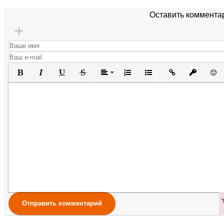
Оставить коммента
Полужирный
Курсив
Подчеркнутый
Зачеркнутый
Выравнивание
Нумерованный список
Маркированный списо
Вставить ссылк
Вставить 
Вста
Отправить комментарий