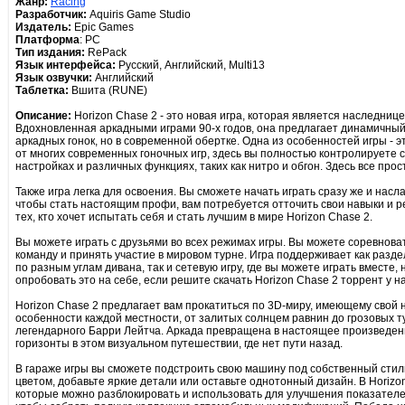
Жанр:
Racing
Разработчик:
Aquiris Game Studio
Издатель:
Epic Games
Платформа
: PC
Тип издания:
RePack
Язык интерфейса:
Русский, Английский, Multi13
Язык озвучки:
Английский
Таблетка:
Вшита (RUNE)
Описание:
Horizon Chase 2 - это новая игра, которая является наследни
Вдохновленная аркадными играми 90-х годов, она предлагает динамичный 
аркадных гонок, но в современной обертке. Одна из особенностей игры - э
от многих современных гоночных игр, здесь вы полностью контролируете 
настройках и различных функциях, таких как нитро и обгон. Здесь все прост
Также игра легка для освоения. Вы сможете начать играть сразу же и нас
чтобы стать настоящим профи, вам потребуется отточить свои навыки и 
тех, кто хочет испытать себя и стать лучшим в мире Horizon Chase 2.
Вы можете играть с друзьями во всех режимах игры. Вы можете соревноват
команду и принять участие в мировом турне. Игра поддерживает как разде
по разным углам дивана, так и сетевую игру, где вы можете играть вместе,
опробовать это на себе, если решите скачать Horizon Chase 2 торрент у на
Horizon Chase 2 предлагает вам прокатиться по 3D-миру, имеющему свой 
особенности каждой местности, от залитых солнцем равнин до грозовых ту
легендарного Барри Лейтча. Аркада превращена в настоящее произведени
горизонты в этом визуальном путешествии, где нет пути назад.
В гараже игры вы сможете подстроить свою машину под собственный сти
цветом, добавьте яркие детали или оставьте однотонный дизайн. В Horizo
которые можно разблокировать и использовать для улучшения показателе