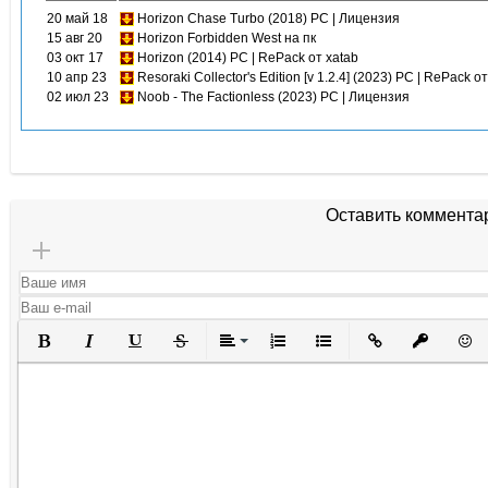
20 май 18
Horizon Chase Turbo (2018) PC | Лицензия
15 авг 20
Horizon Forbidden West на пк
03 окт 17
Horizon (2014) PC | RePack от xatab
10 апр 23
Resoraki Collector's Edition [v 1.2.4] (2023) PC | RePack 
02 июл 23
Noob - The Factionless (2023) PC | Лицензия
Оставить коммента
Полужирный
Курсив
Подчеркнутый
Зачеркнутый
Выравнивание
Нумерованный список
Маркированный списо
Вставить ссылк
Вставить 
Вста