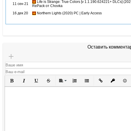
Life is Strange: True Colors [v 1.1.190.624221+ DLCs] (202
11 сен 21
RePack от Chovka
16 дек 20
Northern Lights (2020) PC | Early Access
Оставить коммента
Полужирный
Курсив
Подчеркнутый
Зачеркнутый
Выравнивание
Нумерованный список
Маркированный списо
Вставить ссылк
Вставить 
Вста