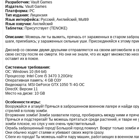
Разработчик:
Vault Games
Издатель
: Vault Games
Платформа:
PC
Тип издания:
Лицензия
Язык интерфейса:
Русский, Английский, Multi9
Язык озвучки:
Английский
Таблетка:
Присутствует (TENOKE)
Описание:
Можешь ли ты выжить, прячась от зараженных в старом забр
шаги, пригибаясь; у зараженных сильные уши. Присоединяйся к этому пр
Джозеф со своими двумя друзьями отправляется на своем автомобиле в св
свою сестру после ее смерти. Но они не знали, что их ждет множество не
оставит их в покое.
Системные требования:
ОС: Windows 10 (64-bit)
Процессор: Intel Core i5 3470 3.20GHz
Оперативная память: 4 GB ОЗУ
Видеокарта: MSI GeForce GTX 1050 Ti 4G OC
DirectX: Версии 11
Место на диске: 10 GB
Особенности игры:
Вооружайся и атакуй! Прячься в заброшенном военном лагере и найди ор
стреляй в голову зомби.
Вторжение зомби! Зомби захватили город, пробираясь между ними и пряча
Прячься и подстерегай! Ты можешь прятаться среди растений, и твари не 
зомби плохое, но слух у них очень чувствительный.
Ограбь заброшенный город! Большой город покинут. Вокруг только зомби 
Они обычно ходят стаями и убивают своих жертв сразу.
Сбеги из города! Ты можешь найти пару машин, работающих в военном ла