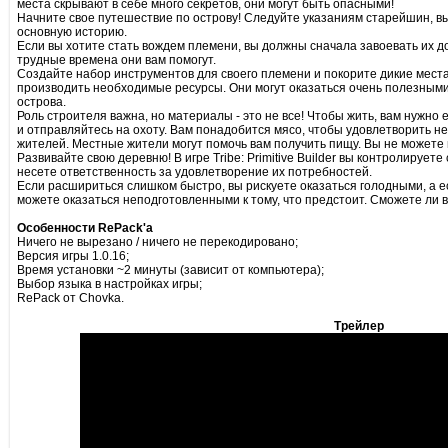
места скрывают в себе много секретов, они могут быть опасными!
Начните свое путешествие по острову! Следуйте указаниям старейшин, в
основную историю.
Если вы хотите стать вождем племени, вы должны сначала завоевать их д
трудные времена они вам помогут.
Создайте набор инструментов для своего племени и покорите дикие места
производить необходимые ресурсы. Они могут оказаться очень полезным
острова.
Роль строителя важна, но материалы - это не все! Чтобы жить, вам нужн
и отправляйтесь на охоту. Вам понадобится мясо, чтобы удовлетворить не 
жителей. Местные жители могут помочь вам получить пищу. Вы не можете 
Развивайте свою деревню! В игре Tribe: Primitive Builder вы контролирует
несете ответственность за удовлетворение их потребностей.
Если расшириться слишком быстро, вы рискуете оказаться голодными, а 
можете оказаться неподготовленными к тому, что предстоит. Сможете ли 
Особенности RePack'а
Ничего не вырезано / ничего не перекодировано;
Версия игры 1.0.16;
Время установки ~2 минуты (зависит от компьютера);
Выбор языка в настройках игры;
RePack от Chovka.
Трейлер