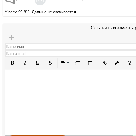
У всех 99,8%. Дальше не скачивается.
Оставить коммента
Полужирный
Курсив
Подчеркнутый
Зачеркнутый
Выравнивание
Нумерованный список
Маркированный списо
Вставить ссылк
Вставить 
Вста