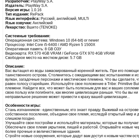
Разработчик:
PlayWay S.A.
Издатель:
PlayWay S.A.
Версия игры:
1.0.16
Тип издания:
RePack
Язык интерфейса:
Русский, английский, MULTi
Язык озвучки:
Английский
Лекарство:
Вшито (TENOKE)
Системные требования:
Операционная система: Windows 10 (64-bit) or newer
Процессор: Intel Core i5-6400 / AMD Ryzen 5 1500X
Оперативная память: 8 GB ОЗУ
Видеокарта: RX 570 4GB VRAM / GeForce GTX 970 4GB VRAM
Свободное место на жестком диске: 5.7 GB
Описание:
Вас вытащил из воды замаскированный коренной житель. При его помощи 
таинственного острова. Столкнитесь с ожидающими вас испытаниями и и
вулкан, загадочные персонажи и мистические племена. Что вы сделаете, ч
равен голосу старейшин. Используйте свое положение в Tribe: Primitive Bui
племени. Найдите все, что может быть полезным для вас и ваших соплем
свою пользу или погибните, как многие цивилизации раньше. Что бы вы ни
неправильное решение может привести к краху вашей цивилизации...
Особенности игры:
Стань изгнанником - единственным, кто знает правду. Выживай на острове
собственное поселение, объедини свое племя, исследуй открытый мир и до
слишком поздно.
Улучшайте свои постройки и используйте материалы, которые вы получае
Обеспечьте свое племя укрытием, пищей и работой. Открывайте новые че
более прочные и величественные здания.
Стройте новые сооружения, которые дадут вам доступ к новым частям ост