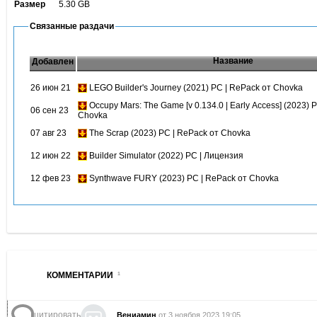
Размер
5.30 GB
Связанные раздачи
Название
Добавлен
26 июн 21
LEGO Builder's Journey (2021) PC | RePack от Chovka
Occupy Mars: The Game [v 0.134.0 | Early Access] (2023) 
06 сен 23
Chovka
07 авг 23
The Scrap (2023) PC | RePack от Chovka
12 июн 22
Builder Simulator (2022) PC | Лицензия
12 фев 23
Synthwave FURY (2023) PC | RePack от Chovka
КОММЕНТАРИИ
1
цитировать
Вениамин
от 3 ноября 2023 19:05