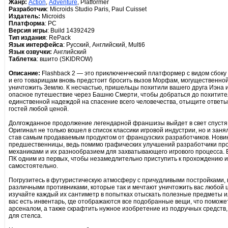
Жанр:
Action
,
Adventure
, Platformer
Разработчик
: Microids Studio Paris, Paul Cuisset
Издатель:
Microids
Платформа
: PC
Версия игры
: Build 14392429
Тип издания
: RePack
Язык интерфейса
: Русский, Английский, Multi6
Язык озвучки:
Английский
Таблетка
: вшито (SKIDROW)
Описание:
Flashback 2 — это приключенческий платформер с видом сбоку 
и его товарищам вновь предстоит бросить вызов Морфам, могущественн
уничтожить Землю. К несчастью, пришельцы похитили вашего друга Иэна 
опасное путешествие через Башню Смерти, чтобы добраться до похитител
единственной надеждой на спасение всего человечества, отыщите ответы
гостей любой ценой.
Долгожданное продолжение легендарной франшизы выйдет в свет спустя 3
Оригинал не только вошел в список классики игровой индустрии, но и заня
став самым продаваемым продуктом от французских разработчиков. Новин
предшественницы, ведь помимо графических улучшений разработчики пр
механиками и их разнообразием для захватывающего игрового процесса. В
ПК одним из первых, чтобы незамедлительно приступить к прохождению и
самостоятельно.
Погрузитесь в футуристическую атмосферу с причудливыми постройками,
различными противниками, которые так и мечтают уничтожить вас любой 
изучайте каждый их сантиметр в попытках отыскать полезные предметы 
вас есть инвентарь, где отображаются все подобранные вещи, что поможе
арсеналом, а также скрафтить нужное изобретение из подручных средств,
для стелса.