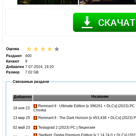
Оценка
Раздают
400
Качают
9
Добавлен
7-07-2024, 19:20
Размер
7.02 GB
Связанные раздачи
Название
Добавлен
Remnant II - Ultimate Edition [v 396261 + DLCs] (2023) PC
18 ноя 23
Chovka
13 мар 25
Remnant II - The Dark Horizon [v 453,438 + DLCs] (2023) 
02 май 23
Teslagrad 2 (2023) PC | Лицензия
Starfield: Digital Premium Edition [v 1.14.74.0 + DLCs] (202