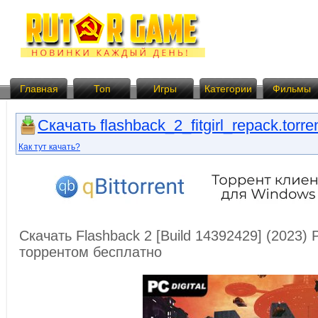
Главная
Топ
Игры
Категории
Фильмы
Скачать flashback_2_fitgirl_repack.torre
Как тут качать?
Скачать Flashback 2 [Build 14392429] (2023) P
торрентом бесплатно