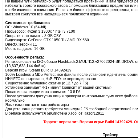
На вашем пути регулярно будут попадаться противники, а вам придется ре
избежать зоркого вражеского взора с помощью ближайших предметов или р
к себе излишнего внимания. Если вам ближе эффектные перестрелки, то с
выстрел сбегутся все находящиеся поблизости охранники.
Системные требования:
ОС: Windows 10 (64-bit)
Процессор: Ryzen 3 1300x / Intel i3 7100
Оперативная память: 8 GB ОЗУ
Видеокарта: GeForce GTX 1050 Ti / AMD RX 560
DirectX: версии 11
Место на диске: 16 GB
Особенности репака:
Репак основан на ISO-образе Flashback.2.MULTI12.v27062024-SKIDROW: sr-
(13,637,638,144 байта)
Версия игры: Steam BuildID 14392429
100% Lossless и MD5 Perfect: все файлы после установки идентичны ориги
НИЧЕГО не вырезано, НИЧЕГО не перекодировано
Существенно улучшено сжатие (с 12.7 до 7 Гб)
Установка занимает 4-17 минут (зависит от вашей системы)
После инсталляции игра занимает 13.8 Гб
После установки доступна опция проверки контрольных сумм всех файлов,
нормально
Язык изменяется в настройках игры
Для установки репака требуется минимум 2 Гб свободной оперативной па
В репаке используется библиотека XTool от Razor12911
Торрент перезалит. Версия игры: Build 14392429. Об
Трейлер