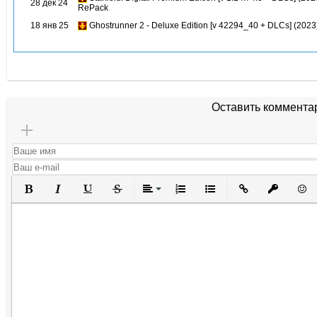
28 дек 24
RePack
18 янв 25
Ghostrunner 2 - Deluxe Edition [v 42294_40 + DLCs] (202
Оставить коммента
Полужирный
Курсив
Подчеркнутый
Зачеркнутый
Выравнивание
Нумерованный список
Маркированный списо
Вставить ссылк
Вставить 
Вста