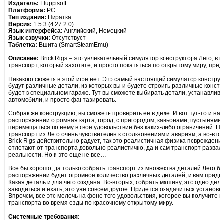
Издатель:
Fluppisoft
Платформа:
PC
Тип издания:
Пиратка
Версия:
1.5.3 (4.27.2.0)
Язык интерфейса
: Английский, Немецкий
Язык озвучки:
Отсутствует
Таблетка:
Вшита (SmartSteamEmu)
Описание:
Brick Rigs – это увлекательный симулятор конструктора Лего, 
транспорт, который захотите, и просто покататься по открытому миру, 
Никакого сюжета в этой игре нет. Это самый настоящий симулятор констр
будут различные детали, из которых вы и будете строить различные конс
будет в специальном гараже. Тут вы сможете выбирать детали, устанавлив
автомобили, и просто фантазировать.
Собрав же конструкцию, вы сможете проверить ее в деле. И вот тут-то и 
распоряжении огромная карта, город, с пригородом, каньонами, пустынями 
перемещаться по нему в свое удовольствие без каких-либо ограничений. Но
транспорт из Лего очень чувствителен к столкновениям и авариям, а во-вто
Brick Rigs действительно радует, так это реалистичная физика поврежден
отлетают от транспорта довольно реалистично, да и сам транспорт развал
реальности. Но и это еще не все…
Все бы хорошо, да только собрать транспорт из множества деталей Лего бу
распоряжении будет огромное количество различных деталей, и вам прид
Какая деталь и для чего создана. Во-вторых, собрать машину, это одно дело
заводиться и ехать, это уже совсем другое. Придется озадачиться установк
Впрочем, все это мелочь на фоне того удовольствия, которое вы получите
транспорта во время езды по красочному открытому миру.
Системные требования: