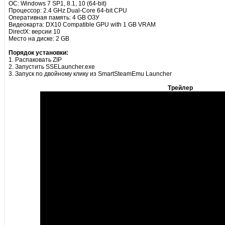
ОС: Windows 7 SP1, 8.1, 10 (64-bit)
Процессор: 2.4 GHz Dual-Core 64-bit CPU
Оперативная память: 4 GB ОЗУ
Видеокарта: DX10 Compatible GPU with 1 GB VRAM
DirectX: версии 10
Место на диске: 2 GB
Порядок установки:
1. Распаковать ZIP
2. Запустить SSELauncher.exe
3. Запуск по двойному клику из SmartSteamEmu Launcher
Трейлер