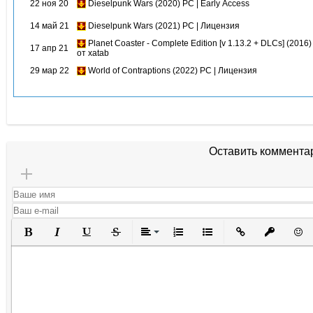
22 ноя 20
Dieselpunk Wars (2020) PC | Early Access
14 май 21
Dieselpunk Wars (2021) PC | Лицензия
Planet Coaster - Complete Edition [v 1.13.2 + DLCs] (2016
17 апр 21
от xatab
29 мар 22
World of Contraptions (2022) PC | Лицензия
Оставить коммента
Полужирный
Курсив
Подчеркнутый
Зачеркнутый
Выравнивание
Нумерованный список
Маркированный списо
Вставить ссылк
Вставить 
Вста