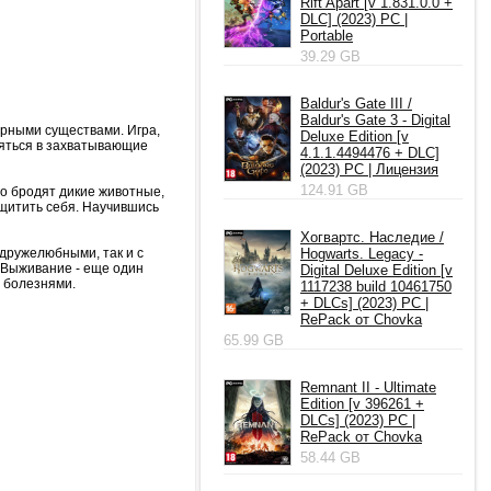
Rift Apart [v 1.831.0.0 +
DLC] (2023) PC |
Portable
39.29 GB
Baldur's Gate III /
Baldur's Gate 3 - Digital
арными существами. Игра,
Deluxe Edition [v
ляться в захватывающие
4.1.1.4494476 + DLC]
(2023) PC | Лицензия
124.91 GB
но бродят дикие животные,
щитить себя. Научившись
Хогвартс. Наследие /
 дружелюбными, так и с
Hogwarts. Legacy -
 Выживание - еще один
Digital Deluxe Edition [v
с болезнями.
1117238 build 10461750
+ DLCs] (2023) PC |
RePack от Chovka
65.99 GB
Remnant II - Ultimate
Edition [v 396261 +
DLCs] (2023) PC |
RePack от Chovka
58.44 GB