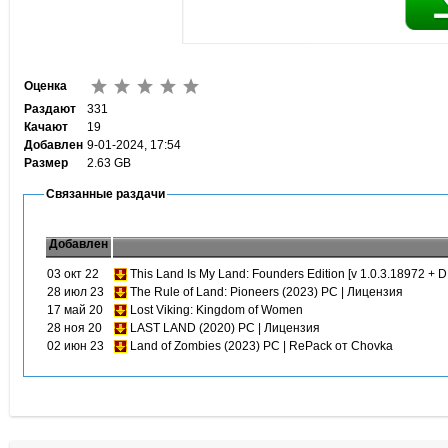
Оценка
Раздают
331
Качают
19
Добавлен
9-01-2024, 17:54
Размер
2.63 GB
Связанные раздачи
Добавлен
03 окт 22
This Land Is My Land: Founders Edition [v 1.0.3.18972 +
28 июл 23
The Rule of Land: Pioneers (2023) PC | Лицензия
17 май 20
Lost Viking: Kingdom of Women
28 ноя 20
LAST LAND (2020) PC | Лицензия
02 июн 23
Land of Zombies (2023) PC | RePack от Chovka