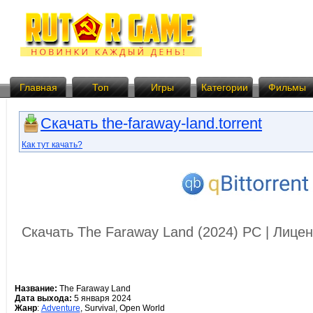
Главная
Топ
Игры
Категории
Фильмы
Скачать the-faraway-land.torrent
Как тут качать?
Скачать The Faraway Land (2024) PC | Лице
Название:
The Faraway Land
Дата выхода:
5 января 2024
Жанр
:
Adventure
, Survival, Open World