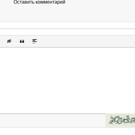
Оставить комментарий
к
у
защищенную ссылку
вить смайлик
Вставка скрытого текста
Вставка цитаты
Вставка спойлера