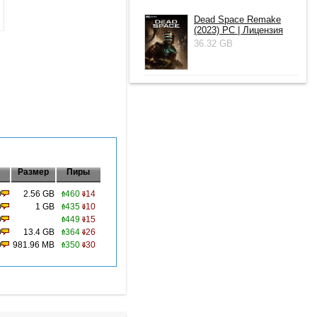
Dead Space Remake
(2023) PC | Лицензия
36.32 GB
Размер
Пиры
0
2.56 GB
460
14
0
1 GB
435
10
0
449
15
0
13.4 GB
364
26
0
981.96 MB
350
30