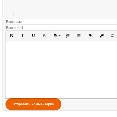
Полужирный
Курсив
Подчеркнутый
Зачеркнутый
Выравнивание
Нумерованный список
Маркированный списо
Вставить ссылк
Вставить 
Вста
Отправить комментарий