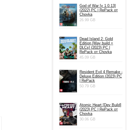
God of War [v 1.0.13]
(2022) PC | RePack от
Chovka
26.99 GB
Dead Island 2: Gold
Edition [May build +
DLCs] (2023) PC |
RePack от Chovka
45.09 GB
Resident Evil 4 Remake -
Deluxe Edition (2023) PC
| RePack
50.79 GB
Atomic Heart [Dev Build]
(2023) PC | RePack от
Chovka
30.06 GB