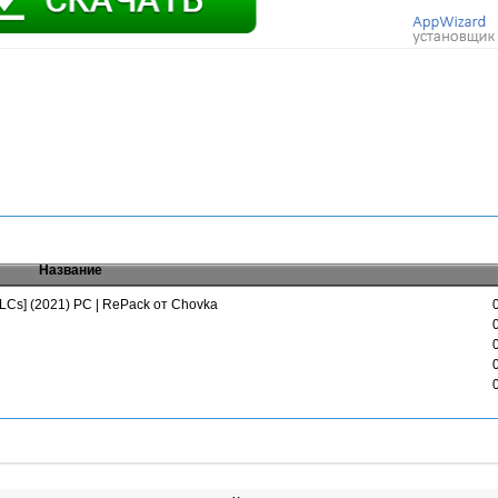
Название
 DLCs] (2021) PC | RePack от Chovka