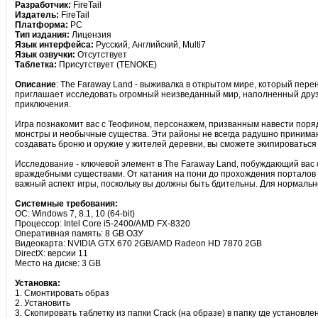
Разработчик:
FireTail
Издатель:
FireTail
Платформа:
PC
Тип издания:
Лицензия
Язык интерфейса:
Русский, Английский, Multi7
Язык озвучки:
Отсутствует
Таблетка:
Присутствует (TENOKE)
Описание
: The Faraway Land - выживалка в открытом мире, который пере
приглашает исследовать огромный неизведанный мир, наполненный друзь
приключения.
Игра познакомит вас с Теофином, персонажем, призванным навести порядо
монстры и необычные существа. Эти районы не всегда радушно принимаю
создавать броню и оружие у жителей деревни, вы сможете экипироватьс
Исследование - ключевой элемент в The Faraway Land, побуждающий вас о
враждебными существами. От катания на пони до прохождения порталов 
важный аспект игры, поскольку вы должны быть бдительны. Для нормальн
Системные требования:
ОС: Windows 7, 8.1, 10 (64-bit)
Процессор: Intel Core i5-2400/AMD FX-8320
Оперативная память: 8 GB ОЗУ
Видеокарта: NVIDIA GTX 670 2GB/AMD Radeon HD 7870 2GB
DirectX: версии 11
Место на диске: 3 GB
Установка:
1. Смонтировать образ
2. Установить
3. Скопировать таблетку из папки Crack (на образе) в папку где установле