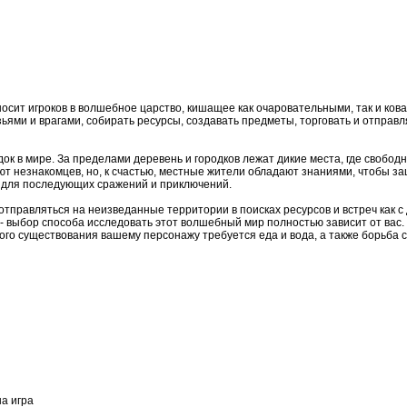
носит игроков в волшебное царство, кишащее как очаровательными, так и ков
ями и врагами, собирать ресурсы, создавать предметы, торговать и отправ
к в мире. За пределами деревень и городков лежат дикие места, где свобод
т незнакомцев, но, к счастью, местные жители обладают знаниями, чтобы за
я для последующих сражений и приключений.
тправляться на неизведанные территории в поисках ресурсов и встреч как с
- выбор способа исследовать этот волшебный мир полностью зависит от вас.
ого существования вашему персонажу требуется еда и вода, а также борьба 
на игра