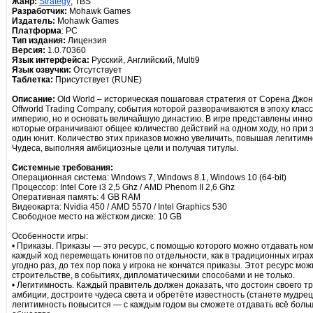
Жанр:
Strategy
, TBS
Разработчик:
Mohawk Games
Издатель:
Mohawk Games
Платформа
: PC
Тип издания:
Лицензия
Версия:
1.0.70360
Язык интерфейса:
Русский, Английский, Multi9
Язык озвучки:
Отсутствует
Таблетка:
Присутствует (RUNE)
Описание:
Old World – историческая пошаговая стратегия от Сорена Джонсо
Offworld Trading Company, события которой разворачиваются в эпоху клас
империю, но и основать величайшую династию. В игре представлены инно
которые ограничивают общее количество действий на одном ходу, но при 
один юнит. Количество этих приказов можно увеличить, повышая легитимн
Чудеса, выполняя амбициозные цели и получая титулы.
Системные требования:
Операционная система: Windows 7, Windows 8.1, Windows 10 (64-bit)
Процессор: Intel Core i3 2,5 Ghz / AMD Phenom II 2,6 Ghz
Оперативная память: 4 GB RAM
Видеокарта: Nvidia 450 / AMD 5570 / Intel Graphics 530
Свободное место на жёстком диске: 10 GB
Особенности игры:
• Приказы. Приказы — это ресурс, с помощью которого можно отдавать ко
каждый ход перемещать юнитов по отдельности, как в традиционных играх
угодно раз, до тех пор пока у игрока не кончатся приказы. Этот ресурс мо
строительстве, в событиях, дипломатическими способами и не только.
• Легитимность. Каждый правитель должен доказать, что достоин своего тр
амбиции, достроите чудеса света и обретёте известность (станете мудре
легитимность повысится — с каждым годом вы сможете отдавать всё боль