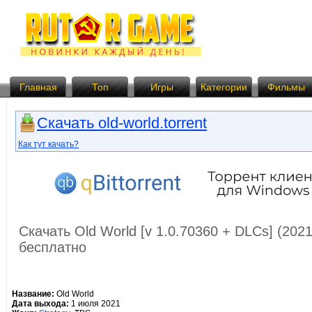
Главная
Топ
Игры
Категории
Фильмы
Скачать old-world.torrent
Как тут качать?
Скачать Old World [v 1.0.70360 + DLCs] (202
бесплатно
Название:
Old World
Дата выхода:
1 июля 2021