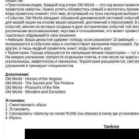
обществе.
• Престолонаследие. Каждый ход в игре Old World — это год жизни правител
правители смертны. Нужно успеть обзавестись семьёй и воспитать преемн
когда правитель покинет этот мир, вступивший на трон наследник выберет
• События. Old World обладает обширной динамической системой событий
для вашей нации на основе ваших решений, достижений и персонажей. В 
событий, многие из которых созданы в духе исторических событий той эп
различными воспоминаниями, чертами и отношениями, что может привес
тщательно обдумывайте свои решения.
• Амбиции. Ваша династия одержит победу, если реализует 10 амбиций —
генерируются в событиях игры и соответствуют желаниям персонажей. При
другую, и лишь мудрый правитель знает, когда сменить курс.
• Территории. Города образуются из связующих блоков территории — тут и
На каждое улучшение требуется отдельная плитка, в том числе на чудеса с
усыпальницы, амфитеатры и гарнизоны. Территория расширяется, смотря 
улучшения и тренирует специалистов.
Дополнения:
Old World - Heroes of the Aegean
Old World - The Sacred and The Profane
Old World - Pharaohs of the Nile
Old World - Wonders and Dynasties
Установка:
1. Смонтировать образ
2. Установить
3. Скопировать таблетку из папки RUNE (на образе) в папку где установле
4. Играть
Трейлер