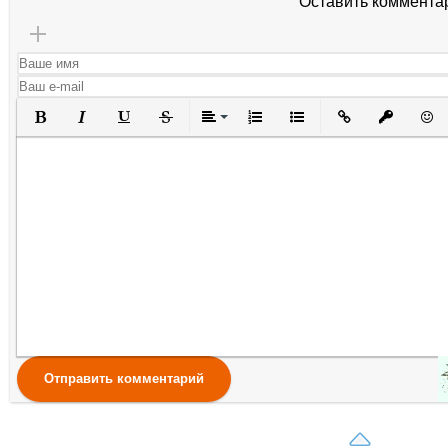
Оставить коммента
Полужирный
Курсив
Подчеркнутый
Зачеркнутый
Выравнивание
Нумерованный список
Маркированный списо
Вставить ссылк
Вставить 
Вста
Отправить комментарий