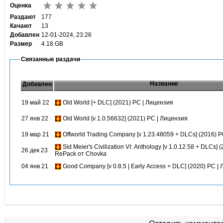
Оценка
Раздают
177
Качают
13
Добавлен
12-01-2024, 23:26
Размер
4.18 GB
Связанные раздачи
Название
Добавлен
19 май 22
Old World [+ DLC] (2021) PC | Лицензия
27 янв 22
Old World [v 1.0.56632] (2021) PC | Лицензия
19 мар 21
Offworld Trading Company [v 1.23.48059 + DLCs] (2016) 
Sid Meier's Civilization VI: Anthology [v 1.0.12.58 + DLCs] 
26 дек 23
RePack от Chovka
04 янв 21
Good Company [v 0.8.5 | Early Access + DLC] (2020) PC |