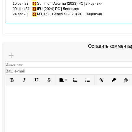
15 сен 23
Summum Aeterna (2023) PC | Лицензия
09 фев 24
IFU (2024) PC | Лицензия
24 авг 23
M.E.R.C. Genesis (2023) PC | Лицензия
Оставить коммента
Полужирный
Курсив
Подчеркнутый
Зачеркнутый
Выравнивание
Нумерованный список
Маркированный списо
Вставить ссылк
Вставить 
Вста