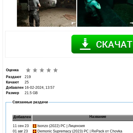
Оценка
Раздают
219
Качают
25
Добавлен
16-02-2024, 13:57
Размер
21.5 GB
Связанные раздачи
Название
Добавлен
11 сен 23
Isonzo (2022) PC | Лицензия
01 авг 23
Demonic Supremacy (2023) PC | RePack от Chovka