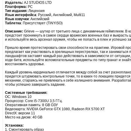
Издатель:
AJ STUDIOS LTD
Платформа:
PC
Тип издания:
Лицензия
Язык интерфейса
: Русский, Английский, Multi11
Язык озвучки
: Английский
Таблетка
: Присутствует (TiNYiSO)
Описание:
Grieve — шутер от третьего лица с динамичным геймплеем. В к
предстоит проникнуть в самое сердце вражеских военных баз и выкрасть
и используйте весь арсенал оружия, чтобы не попасть в плен и успешно 
Пришло время протестировать свои способности на практике. Игровой пр
предлагает как участвовать в зрелищных перестрелках, так и заниматься 
ландшафтов заставят каждый раз действовать в зависимости от ситуации,
ходе битв, используйте вспомогательные предметы по типу гранат и знайте
восстановить здоровье.
Каждый уровень кардинально отличается между собой за счет разноплано
придется штурмовать контрольные точки, то в каких-то локациях придется
механики, стараясь не привлекать к себе излишнего внимания. Разработа
чтобы успешно завершить задание.
Системные требования:
ОС: Windows 10
Процессор: Core i5-7300U 3,5 ГГц.
Оперативная память: 8 GB ОЗУ
Видеокарта: NVIDIA GeForce GTX 1080, Radeon RX 5700 XT
DirectX: версии 11
Место на диске: 40 GB
Установка:
1. Смонтировать образ