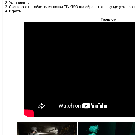
2. Установить
3. Скопировать таблетку из папки TiNYiSO (на образе) в папку где установ
4. Играть
Трейлер