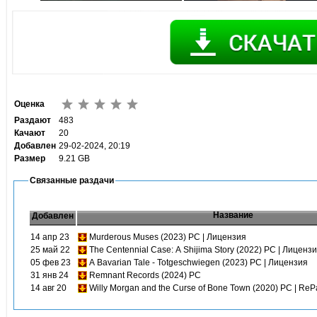
Оценка
Раздают
483
Качают
20
Добавлен
29-02-2024, 20:19
Размер
9.21 GB
Связанные раздачи
Название
Добавлен
14 апр 23
Murderous Muses (2023) PC | Лицензия
25 май 22
The Centennial Case: A Shijima Story (2022) PC | Лиценз
05 фев 23
A Bavarian Tale - Totgeschwiegen (2023) PC | Лицензия
31 янв 24
Remnant Records (2024) PC
14 авг 20
Willy Morgan and the Curse of Bone Town (2020) PC | ReP