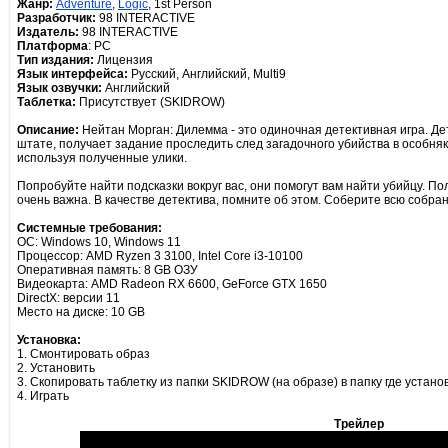
Жанр:
Adventure
,
Logic
, 1st Person
Разработчик:
98 INTERACTIVE
Издатель:
98 INTERACTIVE
Платформа
: PC
Тип издания:
Лицензия
Язык интерфейса:
Русский, Английский, Multi9
Язык озвучки:
Английский
Таблетка:
Присутствует (SKIDROW)
Описание:
Нейтан Морган: Дилемма - это одиночная детективная игра. Д
штате, получает задание проследить след загадочного убийства в особняк
используя полученные улики.
Попробуйте найти подсказки вокруг вас, они помогут вам найти убийцу. 
очень важна. В качестве детектива, помните об этом. Соберите всю собр
Системные требования:
ОС: Windows 10, Windows 11
Процессор: AMD Ryzen 3 3100, Intel Core i3-10100
Оперативная память: 8 GB ОЗУ
Видеокарта: AMD Radeon RX 6600, GeForce GTX 1650
DirectX: версии 11
Место на диске: 10 GB
Установка:
1. Смонтировать образ
2. Установить
3. Скопировать таблетку из папки SKIDROW (на образе) в папку где устано
4. Играть
Трейлер