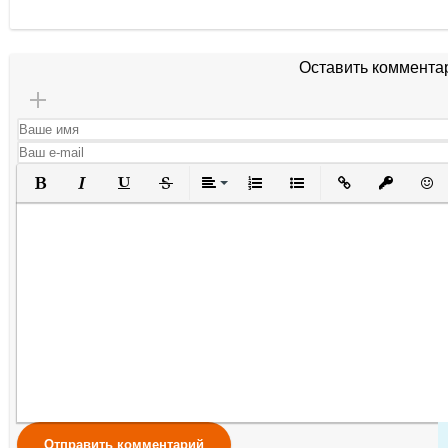
Оставить коммента
Полужирный
Курсив
Подчеркнутый
Зачеркнутый
Выравнивание
Нумерованный список
Маркированный списо
Вставить ссылк
Вставить 
Вста
Отправить комментарий