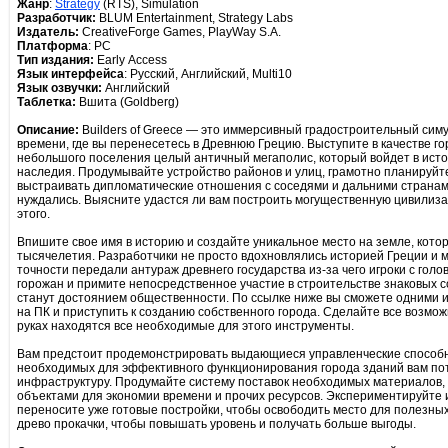
Жанр
:
Strategy
(RTS), Simulation
Разработчик:
BLUM Entertainment, Strategy Labs
Издатель:
CreativeForge Games, PlayWay S.A.
Платформа
: PC
Тип издания:
Early Access
Язык интерфейса
: Русский, Английский, Multi10
Язык озвучки:
Английский
Таблетка:
Вшита (Goldberg)
Описание:
Builders of Greece — это иммерсивный градостроительный сим
времени, где вы перенесетесь в Древнюю Грецию. Выступите в качестве г
небольшого поселения целый античный мегаполис, который войдет в исто
наследия. Продумывайте устройство районов и улиц, грамотно планируй
выстраивать дипломатические отношения с соседями и дальними странами
нуждались. Выясните удастся ли вам построить могущественную цивилиза
этого.
Впишите свое имя в историю и создайте уникальное место на земле, кото
тысячелетия. Разработчики не просто вдохновлялись историей Греции и м
точности передали антураж древнего государства из-за чего игроки с голов
горожан и примите непосредственное участие в строительстве знаковых 
станут достоянием общественности. По ссылке ниже вы сможете одними из 
на ПК и приступить к созданию собственного города. Сделайте все возмож
руках находятся все необходимые для этого инструменты.
Вам предстоит продемонстрировать выдающиеся управленческие способн
необходимых для эффективного функционирования города зданий вам по
инфраструктуру. Продумайте систему поставок необходимых материалов,
объектами для экономии времени и прочих ресурсов. Экспериментируйте 
переносите уже готовые постройки, чтобы освободить место для полезных
древо прокачки, чтобы повышать уровень и получать больше выгоды.