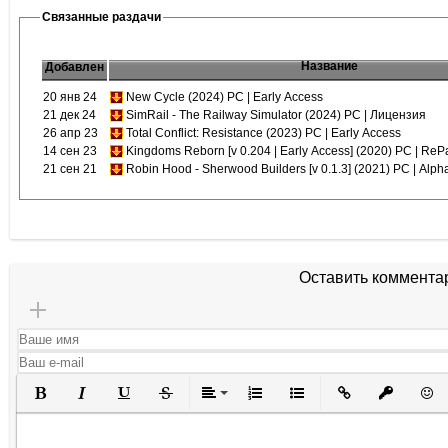
Связанные раздачи
Название
Добавлен
20 янв 24
New Cycle (2024) PC | Early Access
21 дек 24
SimRail - The Railway Simulator (2024) PC | Лицензия
26 апр 23
Total Conflict: Resistance (2023) PC | Early Access
14 сен 23
Kingdoms Reborn [v 0.204 | Early Access] (2020) PC | Re
21 сен 21
Robin Hood - Sherwood Builders [v 0.1.3] (2021) PC | Alph
Оставить коммента
Полужирный
Курсив
Подчеркнутый
Зачеркнутый
Выравнивание
Нумерованный список
Маркированный списо
Вставить ссылк
Вставить 
Вста