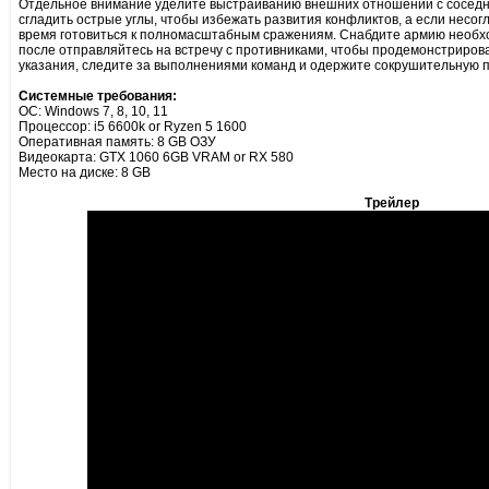
Отдельное внимание уделите выстраиванию внешних отношений с соседн
сгладить острые углы, чтобы избежать развития конфликтов, а если несогл
время готовиться к полномасштабным сражениям. Снабдите армию необхо
после отправляйтесь на встречу с противниками, чтобы продемонстриров
указания, следите за выполнениями команд и одержите сокрушительную п
Системные требования:
ОС: Windows 7, 8, 10, 11
Процессор: i5 6600k or Ryzen 5 1600
Оперативная память: 8 GB ОЗУ
Видеокарта: GTX 1060 6GB VRAM or RX 580
Место на диске: 8 GB
Трейлер