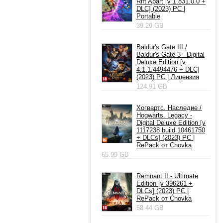
Rift Apart [v 1.831.0.0 +
DLC] (2023) PC |
Portable
39.29 GB
Baldur's Gate III /
Baldur's Gate 3 - Digital
Deluxe Edition [v
4.1.1.4494476 + DLC]
(2023) PC | Лицензия
124.91 GB
Хогвартс. Наследие /
Hogwarts. Legacy -
Digital Deluxe Edition [v
1117238 build 10461750
+ DLCs] (2023) PC |
RePack от Chovka
65.99 GB
Remnant II - Ultimate
Edition [v 396261 +
DLCs] (2023) PC |
RePack от Chovka
58.44 GB