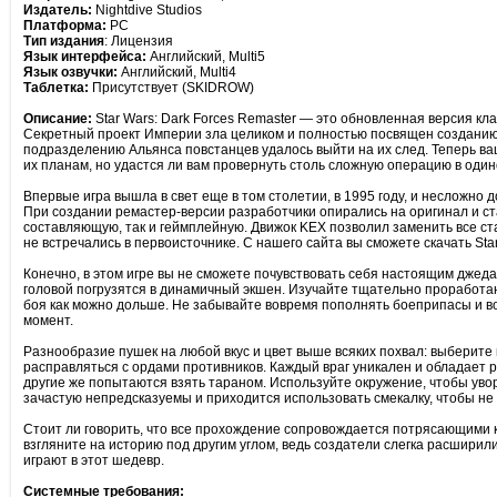
Издатель:
Nightdive Studios
Платформа:
PC
Тип издания
: Лицензия
Язык интерфейса:
Английский, Multi5
Язык озвучки:
Английский, Multi4
Таблетка:
Присутствует (SKIDROW)
Описание:
Star Wars: Dark Forces Remaster — это обновленная версия кл
Секретный проект Империи зла целиком и полностью посвящен созданию а
подразделению Альянса повстанцев удалось выйти на их след. Теперь ва
их планам, но удастся ли вам провернуть столь сложную операцию в один
Впервые игра вышла в свет еще в том столетии, в 1995 году, и несложно 
При создании ремастер-версии разработчики опирались на оригинал и ст
составляющую, так и геймплейную. Движок KEX позволил заменить все ст
не встречались в первоисточнике. С нашего сайта вы сможете скачать Sta
Конечно, в этом игре вы не сможете почувствовать себя настоящим джеда
головой погрузятся в динамичный экшен. Изучайте тщательно проработа
боя как можно дольше. Не забывайте вовремя пополнять боеприпасы и во
момент.
Разнообразие пушек на любой вкус и цвет выше всяких похвал: выберите 
расправляться с ордами противников. Каждый враг уникален и обладает р
другие же попытаются взять тараном. Используйте окружение, чтобы увор
зачастую непредсказуемы и приходится использовать смекалку, чтобы не
Стоит ли говорить, что все прохождение сопровождается потрясающими 
взгляните на историю под другим углом, ведь создатели слегка расширили
играют в этот шедевр.
Системные требования: