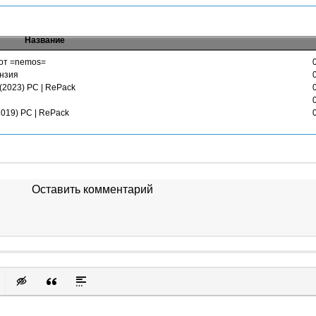
Название
 от =nemos=
ензия
] (2023) PC | RePack
 (2019) PC | RePack
Оставить комментарий
к
у
защищенную ссылку
вить смайлик
Вставка скрытого текста
Вставка цитаты
Вставка спойлера