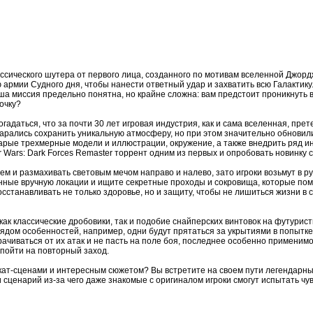
ассического шутера от первого лица, созданного по мотивам вселенной Джор
рмии Судного дня, чтобы нанести ответный удар и захватить всю Галактику. 
ша миссия предельно понятна, но крайне сложна: вам предстоит проникнуть 
очку?
догадаться, что за почти 30 лет игровая индустрия, как и сама вселенная, пр
арались сохранить уникальную атмосферу, но при этом значительно обновили
арые трехмерные модели и иллюстрации, окружение, а также внедрить ряд и
r Wars: Dark Forces Remaster торрент одним из первых и опробовать новинку 
ем и размахивать световым мечом направо и налево, зато игроки возьмут в ру
нные вручную локации и ищите секретные проходы и сокровища, которые пом
сстанавливать не только здоровье, но и защиту, чтобы не лишиться жизни в
как классические дробовики, так и подобие снайперских винтовок на футурис
ядом особенностей, например, одни будут прятаться за укрытиями в попытке
ачиваться от их атак и не пасть на поле боя, последнее особенно применимо
 пойти на повторный заход.
кат-сценами и интересным сюжетом? Вы встретите на своем пути легендарны
 сценарий из-за чего даже знакомые с оригиналом игроки смогут испытать чу