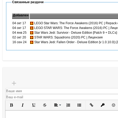
Связанные раздачи
Добавлен
04 окт 17
LEGO Star Wars: The Force Awakens (2016) PC | Repack
04 окт 17
LEGO STAR WARS: The Force Awakens (2016) PC | Лиц
04 янв 25
Star Wars Jedi: Survivor - Deluxe Edition [Patch 9 + DLCs
02 окт 20
STAR WARS: Squadrons (2020) PC | Лицензия
16 сен 24
Star Wars Jedi: Fallen Order - Deluxe Edition [v 1.0.10.0]
Полужирный
Курсив
Подчеркнутый
Зачеркнутый
Выравнивание
Нумерованный список
Маркированный списо
Вставить ссылк
Вставить 
Вста