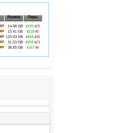
Размер
Пиры
0
14.98 GB
335
25
0
15.41 GB
228
5
0
125.43 GB
494
30
0
31.53 GB
359
23
0
38.85 GB
167
8