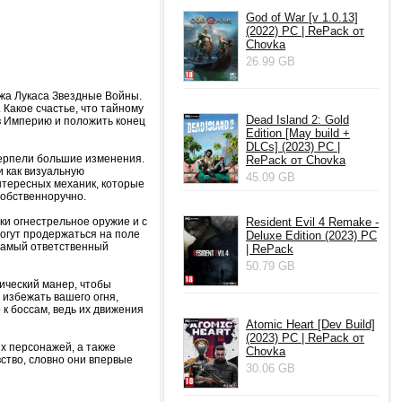
God of War [v 1.0.13]
(2022) PC | RePack от
Chovka
26.99 GB
джа Лукаса Звездные Войны.
Какое счастье, что тайному
Dead Island 2: Gold
в Империю и положить конец
Edition [May build +
DLCs] (2023) PC |
етерпели большие изменения.
RePack от Chovka
 как визуальную
45.09 GB
нтересных механик, которые
собственноручно.
ки огнестрельное оружие и с
Resident Evil 4 Remake -
огут продержаться на поле
Deluxe Edition (2023) PC
 самый ответственный
| RePack
50.79 GB
тический манер, чтобы
 избежать вашего огня,
 к боссам, ведь их движения
Atomic Heart [Dev Build]
(2023) PC | RePack от
х персонажей, а также
Chovka
вство, словно они впервые
30.06 GB