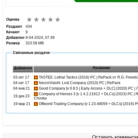
Оценка
Раздают
434
Качают
9
Добавлен
9-04-2024, 07:39
Размер
323.58 MB
Связанные раздачи
Название
Добавлен
03 окт 17
TASTEE: Lethal Tactics (2016) PC | RePack от R.G. Freed
04 окт 17
NecroVisioN: Lost Company (2010) PC | RePack
04 янв 21
Good Company [v 0.8.5 | Early Access + DLC] (2020) PC |
Company of Heroes 3 [v 1.4.2.21612 + DLCs] (2023) PC | 
19 дек 23
Chovka
19 мар 21
Offworld Trading Company [v 1.23.48059 + DLCs] (2016) 
Оставить коммента