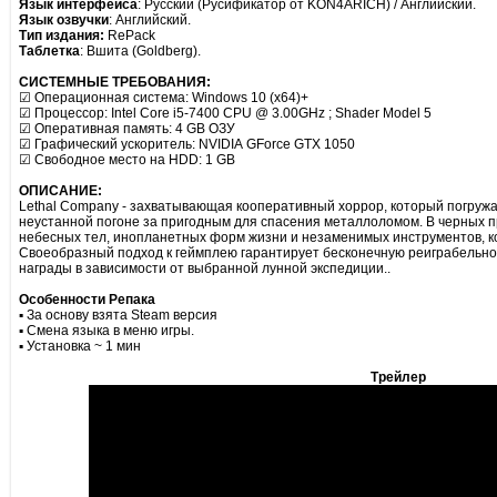
Язык интерфейса
: Русский (Русификатор от KON4ARICH) / Английский.
Язык озвучки
: Английский.
Тип издания:
RePack
Таблетка
: Вшита (Goldberg).
СИСТЕМНЫЕ ТРЕБОВАНИЯ:
☑ Операционная система: Windows 10 (x64)+
☑ Процессор: Intel Core i5-7400 CPU @ 3.00GHz ; Shader Model 5
☑ Оперативная память: 4 GB ОЗУ
☑ Графический ускоритель: NVIDIA GForce GTX 1050
☑ Свободное место на HDD: 1 GB
ОПИСАНИЕ:
Lethal Company - захватывающая кооперативный хоррор, который погружа
неустанной погоне за пригодным для спасения металлоломом. В черных п
небесных тел, инопланетных форм жизни и незаменимых инструментов, ко
Своеобразный подход к геймплею гарантирует бесконечную реиграбельно
награды в зависимости от выбранной лунной экспедиции..
Особенности Репака
▪ За основу взята Steam версия
▪ Смена языка в меню игры.
▪ Установка ~ 1 мин
Трейлер