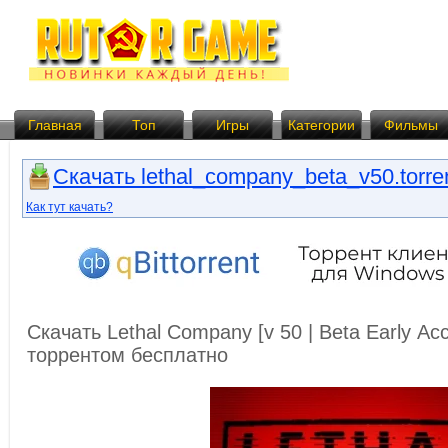
Главная
Топ
Игры
Категории
Фильмы
Скачать lethal_company_beta_v50.torre
Как тут качать?
Скачать Lethal Company [v 50 | Beta Early Ac
торрентом бесплатно