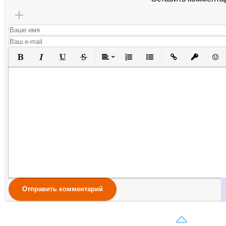
Полужирный
Курсив
Подчеркнутый
Зачеркнутый
Выравнивание
Нумерованный список
Маркированный списо
Вставить ссылк
Вставить 
Вста
Отправить комментарий