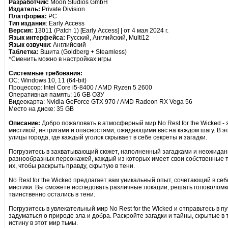
Разработчик:
Moon Studios GmbH
Издатель:
Private Division
Платформа:
PC
Тип издания
: Early Access
Версия:
13011 (Patch 1) [Early Access] | от 4 мая 2024 г.
Язык интерфейса:
Русский, Английский, Multi12
Язык озвучки
: Английский
Таблетка:
Вшита (Goldberg + Steamless)
*Сменить можно в настройках игры
Системные требования:
ОС: Windows 10, 11 (64-bit)
Процессор: Intel Core i5-8400 / AMD Ryzen 5 2600
Оперативная память: 16 GB ОЗУ
Видеокарта: Nvidia GeForce GTX 970 / AMD Radeon RX Vega 56
Место на диске: 35 GB
Описание:
Добро пожаловать в атмосферный мир No Rest for the Wicked - 
мистикой, интригами и опасностями, ожидающими вас на каждом шагу. В эт
улицы города, где каждый уголок скрывает в себе секреты и загадки.
Погрузитесь в захватывающий сюжет, наполненный загадками и неожидан
разнообразных персонажей, каждый из которых имеет свои собственные т
их, чтобы раскрыть правду, скрытую в тени.
No Rest for the Wicked предлагает вам уникальный опыт, сочетающий в се
мистики. Вы сможете исследовать различные локации, решать головоломки
таинственно остались в тени.
Погрузитесь в увлекательный мир No Rest for the Wicked и отправьтесь в п
задуматься о природе зла и добра. Раскройте загадки и тайны, скрытые в 
истину в этот мир тьмы.