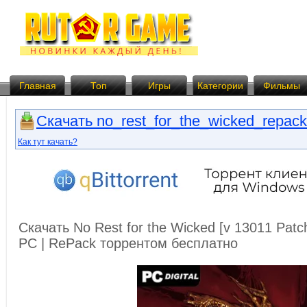
Главная
Топ
Игры
Категории
Фильмы
Скачать no_rest_for_the_wicked_repack.
Как тут качать?
Скачать No Rest for the Wicked [v 13011 Patch
PC | RePack торрентом бесплатно