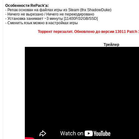
Особенности RePack'a:
- Репак основан на файлах игры из Steam (thx ShadowDuke)
- Ничего не вырезано / Ничего не перекодировано
- Установка занимает ~3 минуты [11400F/32GB/SSD]
- Сменить язык можно в настройках игры
Торрент перезалит. Обновлено до версии 13011 Patch 1
Трейлер