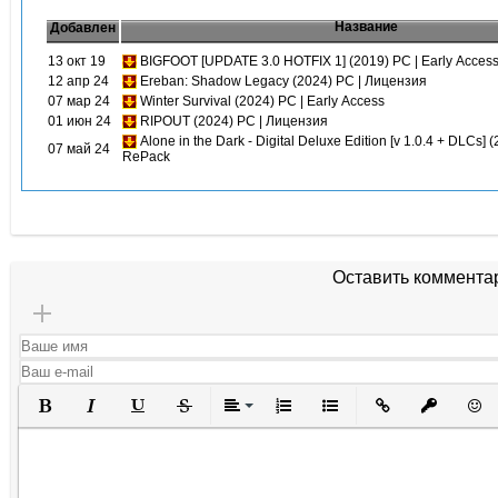
Название
Добавлен
13 окт 19
BIGFOOT [UPDATE 3.0 HOTFIX 1] (2019) PC | Early Acces
12 апр 24
Ereban: Shadow Legacy (2024) PC | Лицензия
07 мар 24
Winter Survival (2024) PC | Early Access
01 июн 24
RIPOUT (2024) PC | Лицензия
Alone in the Dark - Digital Deluxe Edition [v 1.0.4 + DLCs] 
07 май 24
RePack
Оставить коммента
Полужирный
Курсив
Подчеркнутый
Зачеркнутый
Выравнивание
Нумерованный список
Маркированный списо
Вставить ссылк
Вставить 
Вста