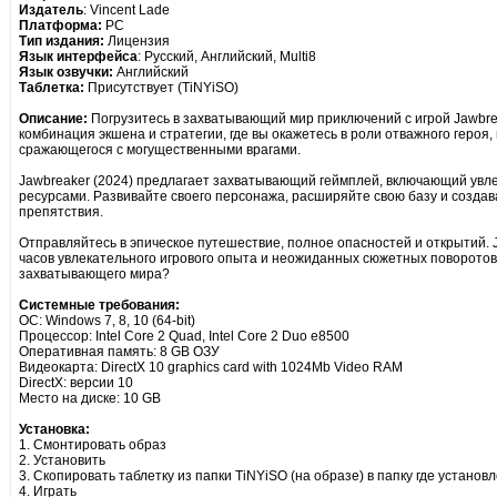
Издатель
: Vincent Lade
Платформа:
PC
Тип издания:
Лицензия
Язык интерфейса
: Русский, Английский, Multi8
Язык озвучки:
Английский
Таблетка:
Присутствует (TiNYiSO)
Описание:
Погрузитесь в захватывающий мир приключений с игрой Jawbrea
комбинация экшена и стратегии, где вы окажетесь в роли отважного героя
сражающегося с могущественными врагами.
Jawbreaker (2024) предлагает захватывающий геймплей, включающий увл
ресурсами. Развивайте своего персонажа, расширяйте свою базу и созда
препятствия.
Отправляйтесь в эпическое путешествие, полное опасностей и открытий. 
часов увлекательного игрового опыта и неожиданных сюжетных поворотов.
захватывающего мира?
Системные требования:
ОС: Windows 7, 8, 10 (64-bit)
Процессор: Intel Core 2 Quad, Intel Core 2 Duo e8500
Оперативная память: 8 GB ОЗУ
Видеокарта: DirectX 10 graphics card with 1024Mb Video RAM
DirectX: версии 10
Место на диске: 10 GB
Установка:
1. Смонтировать образ
2. Установить
3. Скопировать таблетку из папки TiNYiSO (на образе) в папку где установ
4. Играть