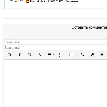
21 апр 24
Harold Halibut (2024) PC | Лицензия
Оставить коммента
Полужирный
Курсив
Подчеркнутый
Зачеркнутый
Выравнивание
Нумерованный список
Маркированный списо
Вставить ссылк
Вставить 
Вста