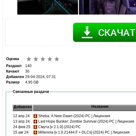
Оценка
Раздают
140
Качают
30
Добавлен
29-04-2024, 07:31
Размер
4.95 GB
Связанные раздачи
Название
Добавлен
12 апр 24
Sheba: A New Dawn (2024) PC | Лицензия
13 апр 24
Last Hope Bunker: Zombie Survival (2024) PC | Лицензия
24 фев 25
Смута [v 2.1.0] (2024) PC
15 авг 24
Millennia [v 1.0.21444.F + DLCs] (2024) PC | Лицензия