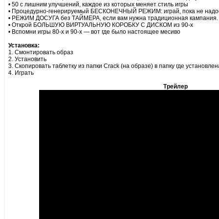
• 50 с лишним улучшений, каждое из которых меняет стиль игры
• Процедурно-генерируемый БЕСКОНЕЧНЫЙ РЕЖИМ: играй, пока не надо
• РЕЖИМ ДОСУГА без ТАЙМЕРА, если вам нужна традиционная кампания.
• Открой БОЛЬШУЮ ВИРТУАЛЬНУЮ КОРОБКУ С ДИСКОМ из 90-х
• Вспомни игры 80-х и 90-х — вот где было настоящее месиво
Установка:
1. Смонтировать образ
2. Установить
3. Скопировать таблетку из папки Crack (на образе) в папку где установлен
4. Играть
Трейлер