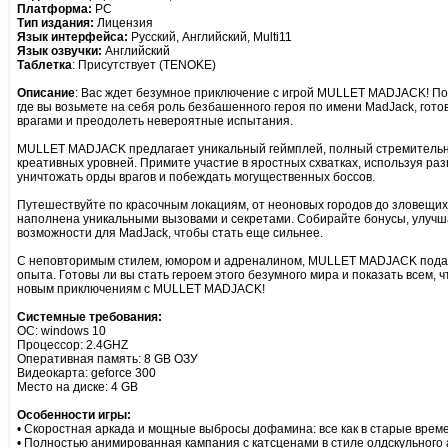
Платформа:
PC
Тип издания:
Лицензия
Язык интерфейса:
Русский, Английский, Multi11
Язык озвучки:
Английский
Таблетка
: Присутствует (TENOKE)
Описание
: Вас ждет безумное приключение с игрой MULLET MADJACK! По
где вы возьмете на себя роль безбашенного героя по имени MadJack, гот
врагами и преодолеть невероятные испытания.
MULLET MADJACK предлагает уникальный геймплей, полный стремительны
креативных уровней. Примите участие в яростных схватках, используя ра
уничтожать орды врагов и побеждать могущественных боссов.
Путешествуйте по красочным локациям, от неоновых городов до зловещих
наполнена уникальными вызовами и секретами. Собирайте бонусы, улучш
возможности для MadJack, чтобы стать еще сильнее.
С неповторимым стилем, юмором и адреналином, MULLET MADJACK подар
опыта. Готовы ли вы стать героем этого безумного мира и показать всем, 
новым приключениям с MULLET MADJACK!
Системные требования:
ОС: windows 10
Процессор: 2.4GHZ
Оперативная память: 8 GB ОЗУ
Видеокарта: geforce 300
Место на диске: 4 GB
Особенности игры:
• Скоростная аркада и мощные выбросы дофамина: все как в старые врем
• Полностью анимированная кампания с катсценами в стиле олдскульного