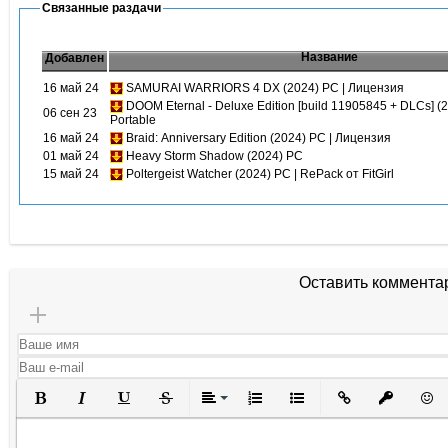
Связанные раздачи
Название
Добавлен
16 май 24
SAMURAI WARRIORS 4 DX (2024) PC | Лицензия
DOOM Eternal - Deluxe Edition [build 11905845 + DLCs] (2
06 сен 23
Portable
16 май 24
Braid: Anniversary Edition (2024) PC | Лицензия
01 май 24
Heavy Storm Shadow (2024) PC
15 май 24
Poltergeist Watcher (2024) PC | RePack от FitGirl
Оставить коммента
Полужирный
Курсив
Подчеркнутый
Зачеркнутый
Выравнивание
Нумерованный список
Маркированный списо
Вставить ссылк
Вставить 
Вста