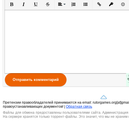
Полужирный
Курсив
Подчеркнутый
Зачеркнутый
Выравнивание
Нумерованный список
Маркированный списо
Вставить ссылк
Вставить 
Вста
Отправить комментарий
Претензии правообладателей принимаются на email: rutorgames.org[at]gma
правоустанавливающих документов! |
Обратная связь
Файлы для обмена предоставлены пользователями сайта. Администрация н
На сервере хранятся только торрент-файлы. Это значит, что мы не храним