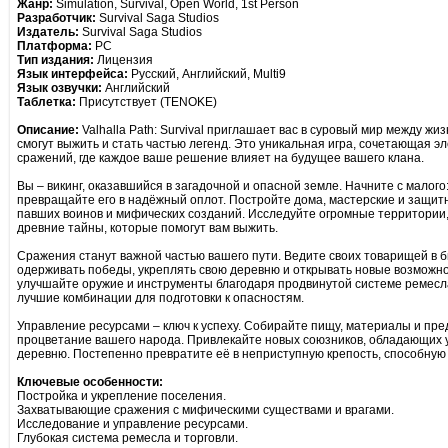
Жанр:
Simulation, Survival, Open World, 1st Person
Разработчик:
Survival Saga Studios
Издатель:
Survival Saga Studios
Платформа:
PC
Тип издания:
Лицензия
Язык интерфейса:
Русский, Английский, Multi9
Язык озвучки:
Английский
Таблетка:
Присутствует (TENOKE)
Описание:
Valhalla Path: Survival приглашает вас в суровый мир между жи
смогут выжить и стать частью легенд. Это уникальная игра, сочетающая 
сражений, где каждое ваше решение влияет на будущее вашего клана.
Вы – викинг, оказавшийся в загадочной и опасной земле. Начните с малог
превращайте его в надёжный оплот. Постройте дома, мастерские и защит
павших воинов и мифических созданий. Исследуйте огромные территории
древние тайны, которые помогут вам выжить.
Сражения станут важной частью вашего пути. Ведите своих товарищей в би
одерживать победы, укреплять свою деревню и открывать новые возможно
улучшайте оружие и инструменты благодаря продвинутой системе ремесл
лучшие комбинации для подготовки к опасностям.
Управление ресурсами – ключ к успеху. Собирайте пищу, материалы и пре
процветание вашего народа. Привлекайте новых союзников, обладающих 
деревню. Постепенно превратите её в неприступную крепость, способну
Ключевые особенности:
Постройка и укрепление поселения.
Захватывающие сражения с мифическими существами и врагами.
Исследование и управление ресурсами.
Глубокая система ремесла и торговли.