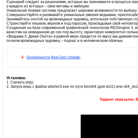
Сценарий следует за решениями, которые вы принимаете в процессе иг
у каждого из которых – свои мотивы и амбиции.
Уникальная боевая система предлагает широкие возможности по выбору т
Совершенствуйте и развивайте уникальные умения ведьмака, приспосаб
Занимайтесь охотой на кровожадных чудовищ, используя собственную ст
Странствуйте пешком, верхом и под парусом, прокладывая свой неповто
Созданная на базе современной графической технологии REDengine 3, иг
качества на невиданную до сих пор высоту, гарантируя невероятно сильн
«Ведьмак 3: Дикая Охота» в равной мере придется по вкусу как давним по
полном кровожадных чудовищ – подчас и в человеческом обличье.
Особенности Next Gen Update:
Установка:
1. Скачать игру;
2. Запуск игры с файла witcher3.exe по пути bin/x64 (для dx11) или x64_dx1
Торрент перезалит. В