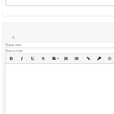
Полужирный
Курсив
Подчеркнутый
Зачеркнутый
Выравнивание
Нумерованный список
Маркированный списо
Вставить ссылк
Вставить 
Вста