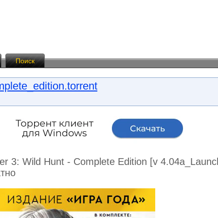
Поиск
lete_edition.torrent
r 3: Wild Hunt - Complete Edition [v 4.04a_Laun
атно