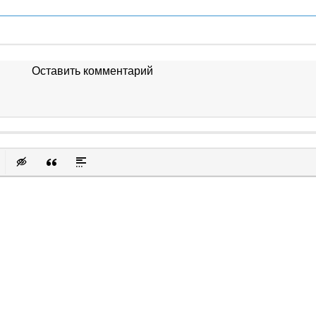
Оставить комментарий
к
у
защищенную ссылку
вить смайлик
Вставка скрытого текста
Вставка цитаты
Вставка спойлера