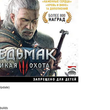
Update)
builds