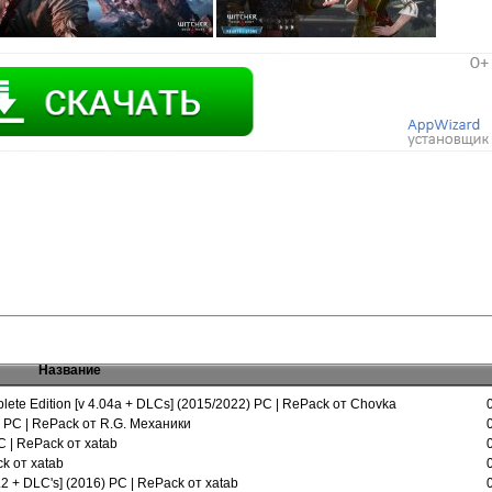
Название
plete Edition [v 4.04a + DLCs] (2015/2022) PC | RePack от Chovka
5) PC | RePack от R.G. Механики
 PC | RePack от xatab
ck от xatab
.2 + DLC's] (2016) PC | RePack от xatab