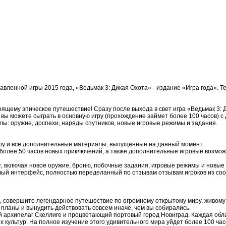
енной игры 2015 года, «Ведьмак 3: Дикая Охота» - издание «Игра года». Те
щему эпическое путешествие! Сразу после выхода в свет игра «Ведьмак 3: 
ь вы можете сыграть в основную игру (прохождение займет более 100 часов) 
лы: оружие, доспехи, наряды спутников, новые игровые режимы и задания.
игру и все дополнительные материалы, выпущенные на данный момент.
 более 50 часов новых приключений, а также дополнительные игровые возмо
 включая новое оружие, броню, побочные задания, игровые режимы и новые 
овый интерфейс, полностью переделанный по отзывам отзывам игроков из со
 совершите легендарное путешествие по огромному открытому миру, живому и
 планы и вынудить действовать совсем иначе, чем вы собирались.
й архипелаг Скеллиге и процветающий портовый город Новиград. Каждая обл
ультур. На полное изучение этого удивительного мира уйдет более 100 час