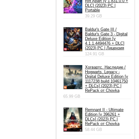
Rift Apart [v 1.831.0.0 +
DLC] (2023) PC |
Portable
39.29 GB
Baldur's Gate III /
Baldur's Gate 3 - Digital
Deluxe Edition [v
4.1.1.4494476 + DLC]
(2023) PC | Лицензия
124.91 GB
Хогвартс. Наследие /
Hogwarts. Legacy -
Digital Deluxe Edition [v
1117238 build 10461750
+ DLCs] (2023) PC |
RePack от Chovka
65.99 GB
Remnant II - Ultimate
Edition [v 396261 +
DLCs] (2023) PC |
RePack от Chovka
58.44 GB