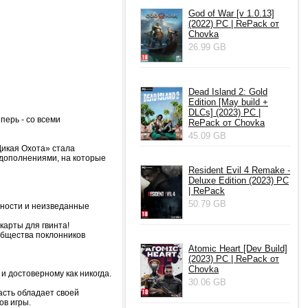
God of War [v 1.0.13]
(2022) PC | RePack от
Chovka
26.99 GB
Dead Island 2: Gold
Edition [May build +
DLCs] (2023) PC |
перь - со всеми
RePack от Chovka
45.09 GB
Дикая Охота» стала
с дополнениями, на которые
Resident Evil 4 Remake -
Deluxe Edition (2023) PC
| RePack
50.79 GB
жности и неизведанные
карты для гвинта!
общества поклонников
Atomic Heart [Dev Build]
(2023) PC | RePack от
Chovka
 достоверному как никогда.
30.06 GB
асть обладает своей
ов игры.