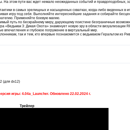
ры. На этом пути вас ждет немало неожиданных событий и правдоподобных,
актики в самых зрелищных и насыщенных схватках, когда-либо виденных в и
ливая игру под себя. Выполняйте интереснейшие задания и собирайте бесце
ратегию. Применяйте боевую магию.
римый путь по бескрайнему миру, дарующему поистине безграничные возможн
ра «Ведьмак 3: Дикая Охота» знаменует новую эру в области визуализации 
ые впечатления и глубокое погружение в виртуальный мир.
клонникам, так и тем, кто впервые познакомится с ведьмаком Геральтом из Р
2 (для dx12)
ерсия игры: 4.04a_Launcher. Обновлено 22.02.2024 г.
Трейлер