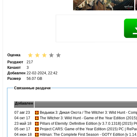
Оценка
Раздают
217
Качают
3
Добавлен
22-02-2024, 22:42
Размер
56.07 GB
Связанные раздачи
Добавлен
07 авг 23
Ведьмак 3: Дикая Охота / The Witcher 3: Wild Hunt - Com
04 окт 17
The Witcher 3: Wild Hunt - Game of the Year Edition (201
23 май 18
Pillars of Eternity: Definitive Edition [v 3.7.0.1318] (2015)
05 окт 17
Project CARS: Game of the Year Edition (2015) PC | RePa
04 июн 18
Hitman: The Complete First Season - GOTY Edition [v 1.14