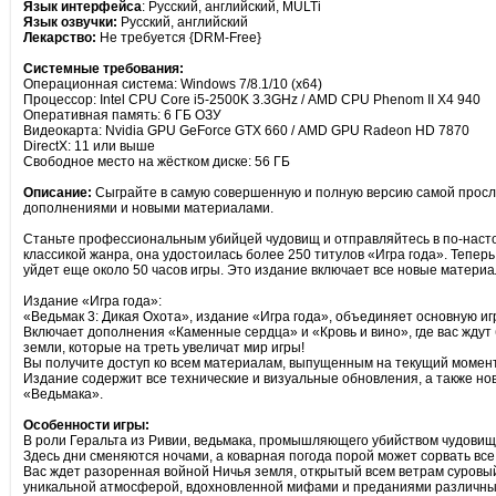
Язык интерфейса
: Русский, aнглийский, MULTi
Язык озвучки:
Русский, aнглийский
Лекарство:
Не требуется {DRM-Free}
Системные требования:
Операционная система: Windows 7/8.1/10 (x64)
Процессор: Intel CPU Core i5-2500K 3.3GHz / AMD CPU Phenom II X4 940
Оперативная память: 6 ГБ ОЗУ
Видеокарта: Nvidia GPU GeForce GTX 660 / AMD GPU Radeon HD 7870
DirectX: 11 или выше
Свободное место на жёстком диске: 56 ГБ
Описание:
Сыграйте в самую совершенную и полную версию самой прославл
дополнениями и новыми материалами.
Станьте профессиональным убийцей чудовищ и отправляйтесь в по-настоя
классикой жанра, она удостоилась более 250 титулов «Игра года». Тепер
уйдет еще около 50 часов игры. Это издание включает все новые материа
Издание «Игра года»:
«Ведьмак 3: Дикая Охота», издание «Игра года», объединяет основную 
Включает дополнения «Каменные сердца» и «Кровь и вино», где вас ждут
земли, которые на треть увеличат мир игры!
Вы получите доступ ко всем материалам, выпущенным на текущий момент,
Издание содержит все технические и визуальные обновления, а также н
«Ведьмака».
Особенности игры:
В роли Геральта из Ривии, ведьмака, промышляющего убийством чудовищ,
Здесь дни сменяются ночами, а коварная погода порой может сорвать все
Вас ждет разоренная войной Ничья земля, открытый всем ветрам суровы
уникальной атмосферой, вдохновленной мифами и преданиями различных к