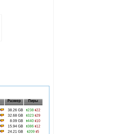
Размер
Пиры
0
38.26 GB
238
22
0
32.68 GB
323
29
0
8.09 GB
440
10
0
15.94 GB
386
12
0
24.21 GB
209
5