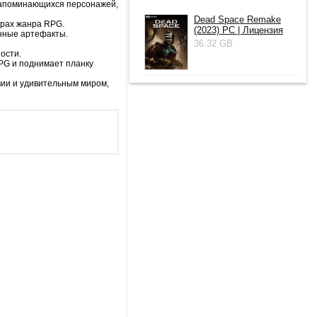
 запоминающихся персонажей,
Dead Space Remake
грах жанра RPG.
(2023) PC | Лицензия
нные артефакты.
36.32 GB
ости.
RPG и поднимает планку
ивии и удивительным миром,