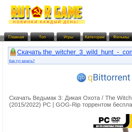
Главная
Топ
Игры
Категории
Фильмы
Скачать the_witcher_3_wild_hunt_-_comp
Как тут качать?
Скачать Ведьмак 3: Дикая Охота / The Witche
(2015/2022) PC | GOG-Rip торрентом беспл