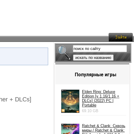
искать по названию
Популярные игры
Elden Ring: Deluxe
Edition [v 1.16/1.16 +
cher + DLCs]
DLCs] (2022) PC |
Portable
69.10 GB
Ratchet & Clank: Сквозь
миры / Ratchet & Clank: