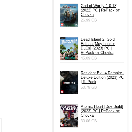
God of War [v 1.0.13]
(2022) PC | RePack от
Chovka
26.99 GB
Dead Island 2: Gold
Edition [May build +
DLCs] (2023) PC |
RePack от Chovka
45.09 GB
Resident Evil 4 Remake -
Deluxe Edition (2023) PC
| RePack
50.79 GB
Atomic Heart [Dev Build]
(2023) PC | RePack от
Chovka
30.06 GB