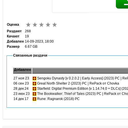
Оценка
Раздают
268
Качают
19
Добавлен
14-09-2023, 18:00
Размер
6.67 GB
Связанные раздачи
Добавлен
27 ноя 23
Sengoku Dynasty [v 0.2.0.2 | Early Access] (2023) PC | R
06 сен 23
Great North Shelter 2 (2023) PC | RePack от Chovka
28 дек 24
Starfield: Digital Premium Edition [v 1.14.74.0 + DLCs] (2
23 июн 23
The Bookwalker: Thief of Tales (2023) PC | RePack от Ch
14 дек 17
Rune: Ragnarok (2018) PC