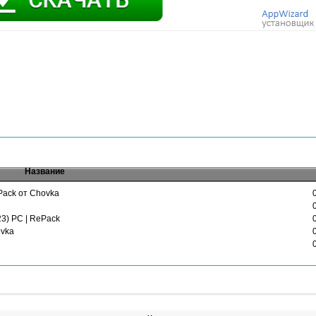
Название
ePack от Chovka
023) PC | RePack
ovka