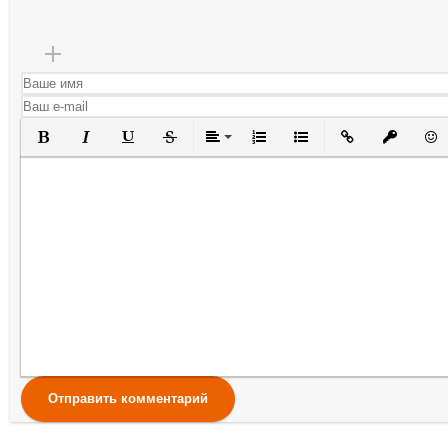
Полужирный
Курсив
Подчеркнутый
Зачеркнутый
Выравнивание
Нумерованный список
Маркированный списо
Вставить ссылк
Вставить 
Вста
Отправить комментарий