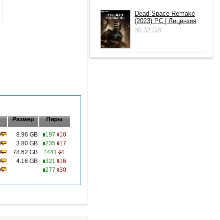
Dead Space Remake
(2023) PC | Лицензия
36.32 GB
Размер
Пиры
0
8.96 GB
197
10
0
3.80 GB
235
17
0
78.62 GB
441
4
0
4.16 GB
321
16
0
277
30