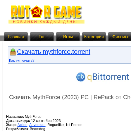
Главная
Топ
Игры
Категории
Фильмы
Скачать mythforce.torrent
Как тут качать?
Скачать MythForce (2023) PC | RePack от C
Название:
MythForce
Дата выхода:
12 сентября 2023
Жанр:
Action
,
Adventure
, Roguelike, 1st Person
Разработчик
: Beamdog