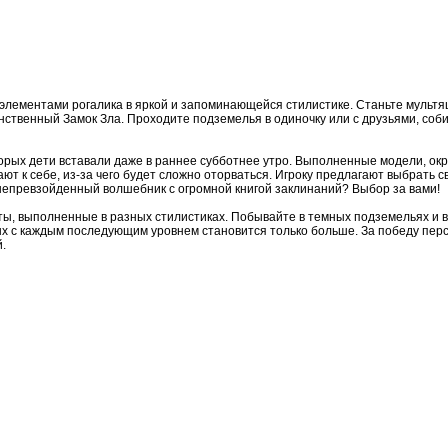
 элементами рогалика в яркой и запоминающейся стилистике. Станьте мульт
ственный Замок Зла. Проходите подземелья в одиночку или с друзьями, соб
орых дети вставали даже в раннее субботнее утро. Выполненные модели, ок
к себе, из-за чего будет сложно оторваться. Игроку предлагают выбрать св
непревзойденный волшебник с огромной книгой заклинаний? Выбор за вами!
ты, выполненные в разных стилистиках. Побывайте в темных подземельях и в 
ых с каждым последующим уровнем становится только больше. За победу пер
.