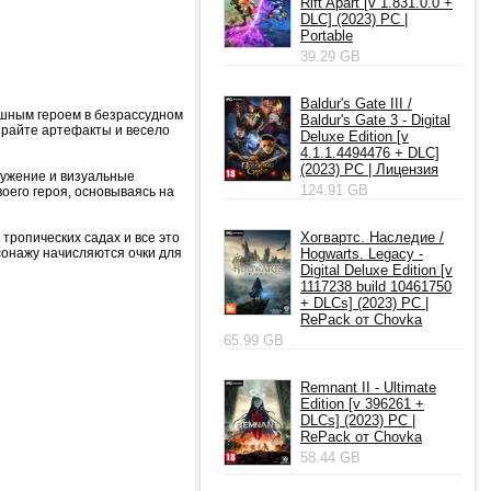
Rift Apart [v 1.831.0.0 +
DLC] (2023) PC |
Portable
39.29 GB
Baldur's Gate III /
яшным героем в безрассудном
Baldur's Gate 3 - Digital
ирайте артефакты и весело
Deluxe Edition [v
4.1.1.4494476 + DLC]
(2023) PC | Лицензия
ружение и визуальные
124.91 GB
оего героя, основываясь на
Хогвартс. Наследие /
тропических садах и все это
сонажу начисляются очки для
Hogwarts. Legacy -
Digital Deluxe Edition [v
1117238 build 10461750
+ DLCs] (2023) PC |
RePack от Chovka
65.99 GB
Remnant II - Ultimate
Edition [v 396261 +
DLCs] (2023) PC |
RePack от Chovka
58.44 GB