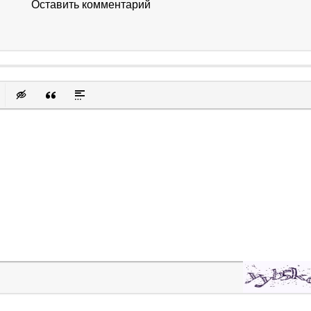
Оставить комментарий
к
у
защищенную ссылку
вить смайлик
Вставка скрытого текста
Вставка цитаты
Вставка спойлера