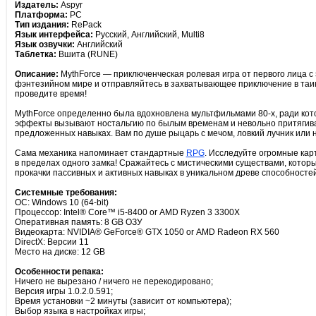
Издатель:
Aspyr
Платформа:
PC
Тип издания:
RePack
Язык интерфейса:
Русский, Английский, Multi8
Язык озвучки:
Английский
Таблетка:
Вшита (RUNE)
Описание:
MythForce — приключенческая ролевая игра от первого лица с
фэнтезийном мире и отправляйтесь в захватывающее приключение в таин
проведите время!
MythForce определенно была вдохновлена мультфильмами 80-х, ради кот
эффекты вызывают ностальгию по былым временам и невольно притягивают 
предложенных навыках. Вам по душе рыцарь с мечом, ловкий лучник или 
Сама механика напоминает стандартные
RPG
. Исследуйте огромные кар
в пределах одного замка! Сражайтесь с мистическими существами, котор
прокачки пассивных и активных навыках в уникальном древе способностей
Системные требования:
ОС: Windows 10 (64-bit)
Процессор: Intel® Core™ i5-8400 or AMD Ryzen 3 3300X
Оперативная память: 8 GB ОЗУ
Видеокарта: NVIDIA® GeForce® GTX 1050 or AMD Radeon RX 560
DirectX: Версии 11
Место на диске: 12 GB
Особенности репака:
Ничего не вырезано / ничего не перекодировано;
Версия игры 1.0.2.0.591;
Время установки ~2 минуты (зависит от компьютера);
Выбор языка в настройках игры;