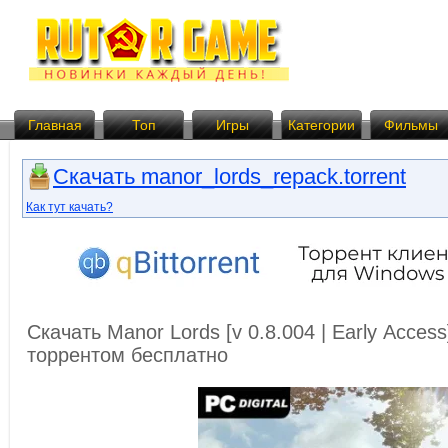
Главная
Топ
Игры
Категории
Фильмы
Скачать manor_lords_repack.torrent
Как тут качать?
Скачать Manor Lords [v 0.8.004 | Early Acces
торрентом бесплатно