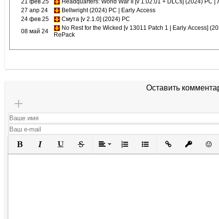
21 фев 25
Headquarters: World War II [v 1.02.01 + DLCs] (2024) PC 
27 апр 24
Bellwright (2024) PC | Early Access
24 фев 25
Смута [v 2.1.0] (2024) PC
No Rest for the Wicked [v 13011 Patch 1 | Early Access] (20
08 май 24
RePack
Оставить коммента
Полужирный
Курсив
Подчеркнутый
Зачеркнутый
Выравнивание
Нумерованный список
Маркированный списо
Вставить ссылк
Вставить 
Вста