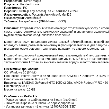
Разработчик:
Slavic Magic
Издатель:
Hooded Horse
Платформа:
PC
Версия:
0.8.004 [Early Access] | от 26 сентября 2024 г.
Язык интерфейса:
Русский, Английский, Multi19
Язык озвучки
: Английский
Таблетка:
Не требуется (DRM-Free от GOG)
Описание:
Отправляйтесь в захватывающую стратегическую эпоху с игрой 
смесь градостроительства, тактических сражений и управления экономикой
будете строить свое средневековое поселение.
Manor Lords (2024) предлагает увлекательный геймплей, позволяющий вам
возводить замки, развивать экономику и формировать войска для защиты 
и стратегические решения, влияющие на развитие вашего королевства.
Исследуйте красочный средневековый мир, взаимодействуйте с другими ло
Manor Lords (2024). Эта игра обещает вам уникальный опыт стратегическ
тактических битв. Готовы ли вы стать великим лордом и построить велико
Системные требования:
ОС: Windows 10 (64-bit)
Процессор: Intel® Core™ i5-4670 (quad-core) / AMD® FX-Series™ FX-4350 (
Оперативная память: 8 GB ОЗУ
Видеокарта: NVIDIA® GeForce® GTX 1050 (2 GB) / AMD® Radeon™ RX-460 (4 
DirectX: версии 12
Место на диске: 15 GB
Особенности RePack'a:
- Репак основан на файлах игры из Steam (thx Ghost)
- Ничего не вырезано / Ничего не перекодировано
- Установка занимает ~1 минута [11400F/32GB/SSD]